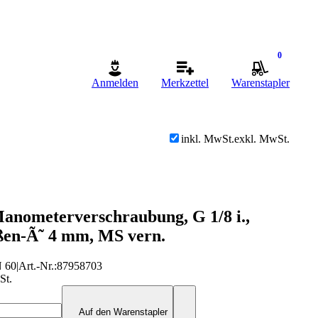
0
Anmelden
Merkzettel
Warenstapler
inkl. MwSt.
exkl. MwSt.
Manometerverschraubung, G 1/8 i.,
en-Ã˜ 4 mm, MS vern.
 60
|
Art.-Nr.
:
87958703
St.
Auf den Warenstapler