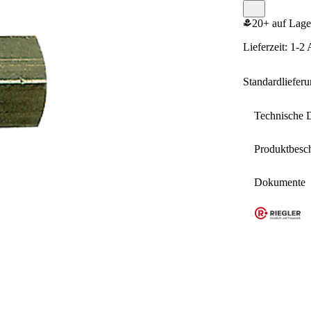
20+ auf Lage
Lieferzeit: 1-2
Standardliefer
Technische 
Produktbesc
Temperatur
Dokumente
Eigenscha
Betriebsdr
Mano
Material
14, 
MS v
Gewinde
Rohr-Auße
L1