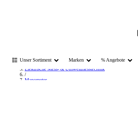
Startseite
/
Messen & Prüfen
Unser Sortiment
Marken
% Angebote
/
Elektrische Mess- & Umweltmesstechnik
/
Manometer
/
Analoges Manometer
/
RIEGLER Analoges Manometer