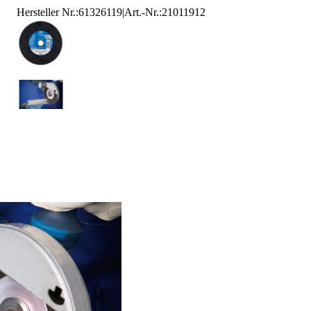
Hersteller Nr.:
61326119
|
Art.-Nr.
:
21011912