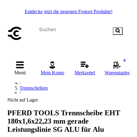
Entdecke jetzt die neuesten Festool Produkte!
0
Startseite
/
Menü
Mein Konto
Merkzettel
Warenstapler
Materialbearbeitung
/
Trennscheiben
/
Trennscheibe für Aluminium
Nicht auf Lager
/
PFERD Trennscheibe für Aluminium
PFERD TOOLS Trennscheibe EHT
180x1,6x22,23 mm gerade
Leistungslinie SG ALU für Alu