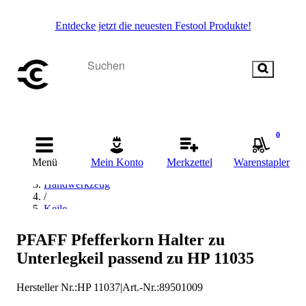
Entdecke jetzt die neuesten Festool Produkte!
0
Startseite
Menü
Mein Konto
Merkzettel
Warenstapler
/
Handwerkzeug
/
Keile
/
PFAFF Pfefferkorn Keile
PFAFF Pfefferkorn Halter zu
Unterlegkeil passend zu HP 11035
Hersteller Nr.:
HP 11037
|
Art.-Nr.
:
89501009