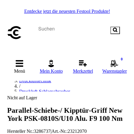
Entdecke jetzt die neuesten Festool Produkte!
0
Startseite
Menü
Mein Konto
Merkzettel
Warenstapler
/
Drucklufttechnik
/
Druckluft-Schlagschrauber
/
Nicht auf Lager
Hoppe Druckluft-Schlagschrauber
Parallel-Schiebe-/ Kipptür-Griff New
York PSK-0810S/U10 Alu. F9 100 Nm
Hersteller Nr.:
3286737
|
Art.-Nr.
:
23212070