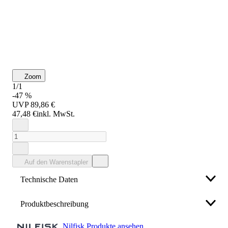
Zoom
1/1
-47 %
UVP
89,86 €
47,48 €
inkl. MwSt.
Auf den Warenstapler
Technische Daten
Produktbeschreibung
Durchmesser (mm)
36
Nilfisk Produkte ansehen