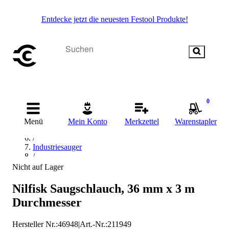
Entdecke jetzt die neuesten Festool Produkte!
Startseite
/
0
Reinigen
/
Menü
Mein Konto
Merkzettel
Warenstapler
Reinigungsmaschinen & -geräte
/
Industriesauger
/
Sauger-Zubehör
Nicht auf Lager
/
Ersatz-Schläuche
Nilfisk Saugschlauch, 36 mm x 3 m
/
Durchmesser
Nilfisk Ersatz-Schläuche
Hersteller Nr.:
46948
|
Art.-Nr.
:
211949