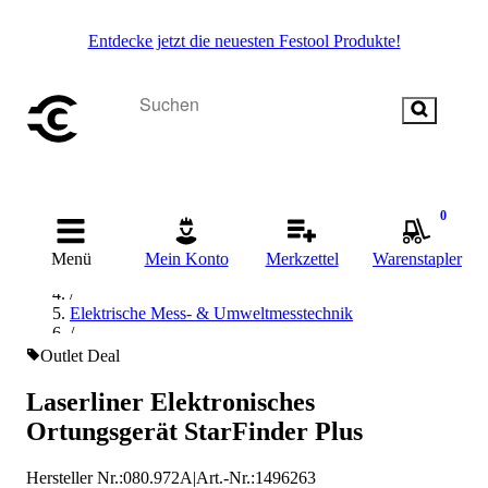
Entdecke jetzt die neuesten Festool Produkte!
0
Startseite
/
Menü
Mein Konto
Merkzettel
Warenstapler
Messen & Prüfen
/
Elektrische Mess- & Umweltmesstechnik
/
Ortungsgerät
Outlet Deal
/
Laserliner Ortungsgerät
Laserliner Elektronisches
Ortungsgerät StarFinder Plus
Hersteller Nr.:
080.972A
|
Art.-Nr.
:
1496263