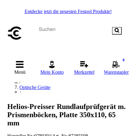
Entdecke jetzt die neuesten Festool Produkte!
Startseite
/
0
Messen & Prüfen
/
Menü
Mein Konto
Merkzettel
Warenstapler
Laser- & Optische Systeme
/
Optische Geräte
/
Prismen
/
Helios-Preisser Rundlaufprüfgerät m.
Doppelprismenpaar
Prismenböcken, Platte 350x110, 65
/
Helios-Preisser Doppelprismenpaar
mm
Hersteller Nr.:
0780301
|
Art.-Nr.
:
87385598