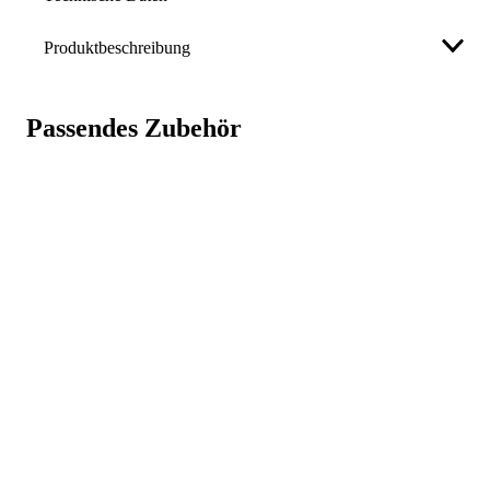
Produktbeschreibung
Länge
365 mm
Rundlaufprüfgerät mit Prismenböcke, Platte 350 x 110
Breite
115 mm
mm, nach DIN 876-1, mit T-Nut und Messstativ,
Passendes Zubehör
Messuhraufnahme: Ø 8 mm, Prismenböcke 65 mm,
Höhe
115 mm
Auflagefläche 5 - 25 mm
Gewicht
8.990 g
Weniger anzeigen
Hersteller
Mahr GmbH HELIOS-PREISSER
Ölbergstr. 19, 72501 Gammertingen,
vertrieb@helios-preisser.de
,
07574/40060
Art.-Nr.
87385598
GTIN
4029713060473