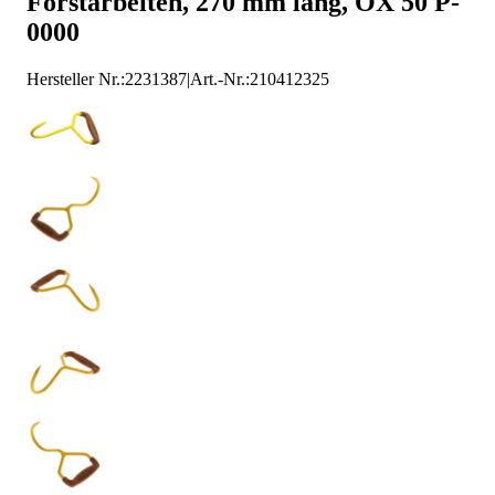
Forstarbeiten, 270 mm lang, OX 50 P-
0000
Hersteller Nr.:
2231387
|
Art.-Nr.
:
210412325