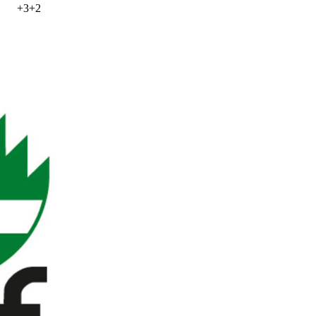
+
3
+
2