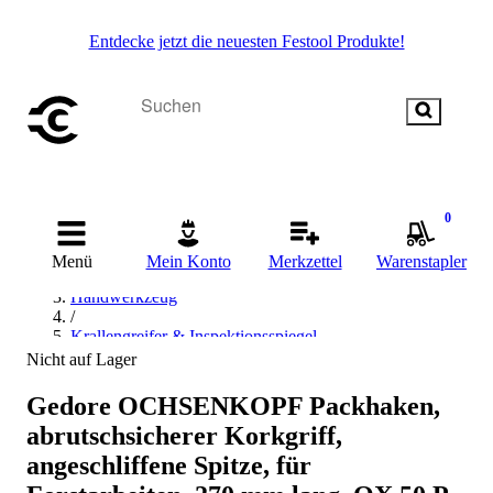
Entdecke jetzt die neuesten Festool Produkte!
0
Startseite
Menü
Mein Konto
Merkzettel
Warenstapler
/
Handwerkzeug
/
Krallengreifer & Inspektionsspiegel
/
Nicht auf Lager
Ochsenkopf Krallengreifer & Inspektionsspiegel
Gedore OCHSENKOPF Packhaken,
abrutschsicherer Korkgriff,
angeschliffene Spitze, für