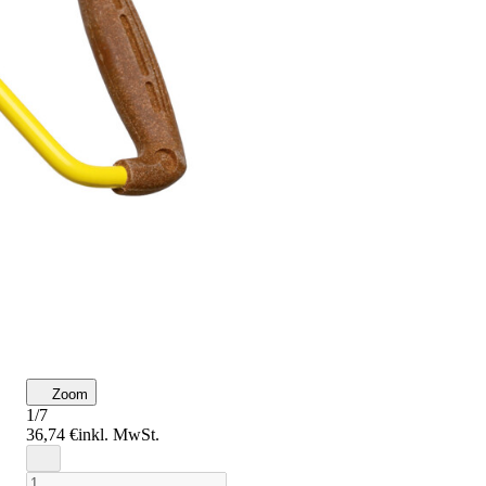
Zoom
1/7
36,74 €
inkl. MwSt.