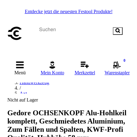
Entdecke jetzt die neuesten Festool Produkte!
0
Startseite
Menü
Mein Konto
Merkzettel
Warenstapler
/
Handwerkzeug
/
Axt
/
Nicht auf Lager
Ochsenkopf Axt
Gedore OCHSENKOPF Alu-Hohlkeil
komplett, Geschmiedetes Aluminium,
Zum Fällen und Spalten, KWF-Profi