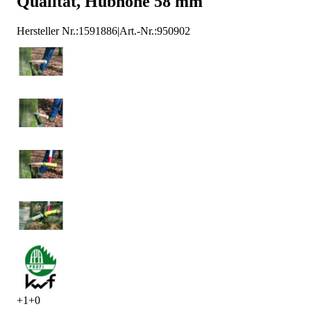
Qualität, Hubhöhe 58 mm
Hersteller Nr.:
1591886
|
Art.-Nr.
:
950902
+
1
+
0