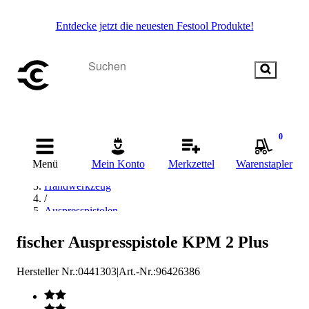
Entdecke jetzt die neuesten Festool Produkte!
0
Startseite
Menü
Mein Konto
Merkzettel
Warenstapler
/
Handwerkzeug
/
Auspresspistolen
/
fischer Auspresspistolen
fischer Auspresspistole KPM 2 Plus
Hersteller Nr.:
0441303
|
Art.-Nr.
:
96426386