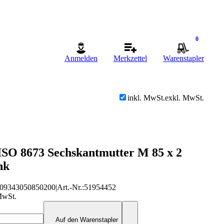
0
Anmelden
Merkzettel
Warenstapler
inkl. MwSt.
exkl. MwSt.
ISO 8673 Sechskantmutter M 85 x 2
nk
09343050850200
|
Art.-Nr.
:
51954452
MwSt.
Auf den Warenstapler