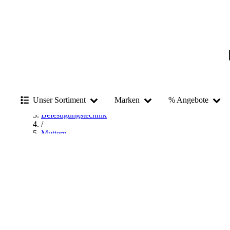
Startseite
Unser Sortiment
Marken
% Angebote
/
Befestigungstechnik
/
Muttern
/
IQS Muttern