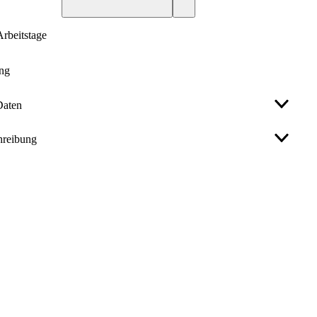
 Arbeitstage
ung
Daten
hreibung
fil
Außensechskant
85
 AU Fein Sechskantmuttern mit metrischem Feingewinde -
: M 85 x 2 VE=S (1 Stück)
p
Feingewinde
eigung (mm)
2
eite (mm)
120
Ohne Oberflächenangabe