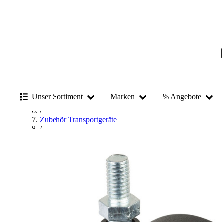
Startseite
/
Betriebsausstattung & Baustellenbedarf
/
Unser Sortiment
Marken
% Angebote
Transportmittel
/
Zubehör Transportgeräte
/
Räder & Rollen
/
Lenkrollen
/
BS Rollen Lenkrollen