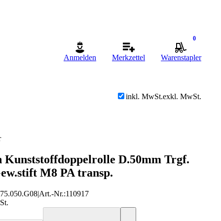
0
Anmelden
Merkzettel
Warenstapler
inkl. MwSt.
exkl. MwSt.
r
n Kunststoffdoppelrolle D.50mm Trgf.
ew.stift M8 PA transp.
75.050.G08
|
Art.-Nr.
:
110917
St.