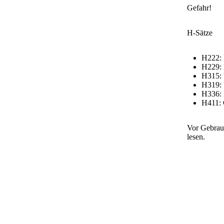
Gefahr!
GTIN
H-Sätze
H222: 
H229: 
H315: 
H319: 
H336: 
H411: 
Vor Gebrau
lesen.