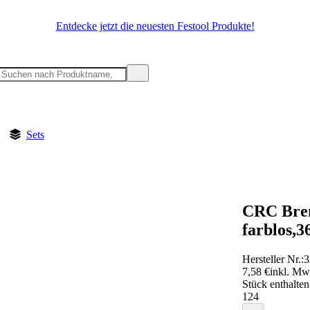
Entdecke jetzt die neuesten Festool Produkte!
Sets
CRC Bre
farblos,3
Hersteller Nr.:
3
7,58 €
inkl. MwS
Stück enthalten
1
24