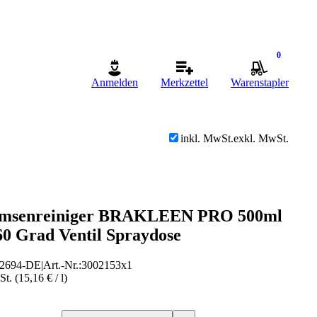
0
Anmelden
Merkzettel
Warenstapler
inkl. MwSt.
exkl. MwSt.
msenreiniger BRAKLEEN PRO 500ml
60 Grad Ventil Spraydose
2694-DE
|
Art.-Nr.
:
3002153x1
t. (15,16 € / l)