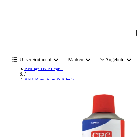
Startseite
/
Chemisch-Technische Produkte
Unser Sortiment
Marken
% Angebote
/
Reinigen & Pflegen
/
KFZ Reinigung & Pflege
/
Bremsenreiniger
/
CRC Industries Bremsenreiniger