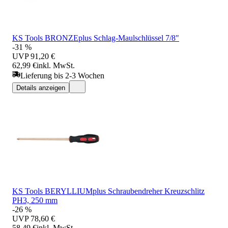
KS Tools BRONZEplus Schlag-Maulschlüssel 7/8"
-31 %
UVP
91,20 €
62,99 €
inkl. MwSt.
Lieferung bis 2-3 Wochen
Details anzeigen
KS Tools BERYLLIUMplus Schraubendreher Kreuzschlitz
PH3, 250 mm
-26 %
UVP
78,60 €
58,49 €
inkl. MwSt.