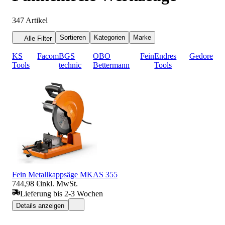
347
Artikel
Sortieren
Kategorien
Marke
Alle Filter
KS
Facom
BGS
OBO
Fein
Endres
Gedore
Tools
technic
Bettermann
Tools
Fein Metallkappsäge MKAS 355
744,98 €
inkl. MwSt.
Lieferung bis 2-3 Wochen
Details anzeigen