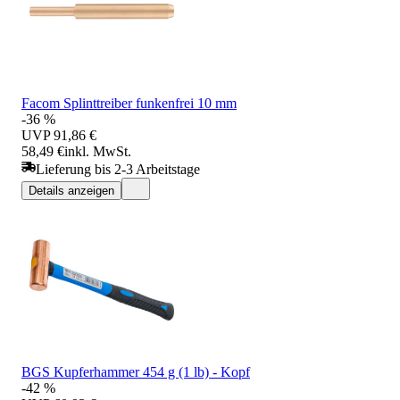
Facom Splinttreiber funkenfrei 10 mm
-36 %
UVP
91,86 €
58,49 €
inkl. MwSt.
Lieferung bis 2-3 Arbeitstage
Details anzeigen
BGS Kupferhammer 454 g (1 lb) - Kopf
-42 %