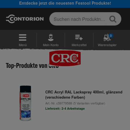
Entdecke jetzt die neuesten Festool Produkte!
0
Menü
Mein Konto
Merkzettel
Warenstapler
Top-Produkte von CRC
CRC Acryl RAL Lackspray 400ml, glänzend
(verschiedene Farben)
Art.-Nr.
c59779588
(5 Varianten verfügbar)
Lieferzeit: 2-4 Arbeitstage