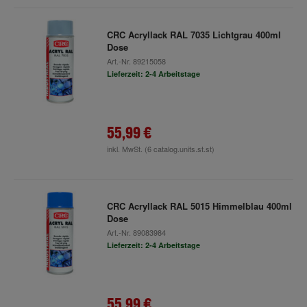
CRC Acryllack RAL 7035 Lichtgrau 400ml
Dose
Art.-Nr.
89215058
Lieferzeit: 2-4 Arbeitstage
55,99 €
inkl. MwSt.
(6 catalog.units.st.st)
CRC Acryllack RAL 5015 Himmelblau 400ml
Dose
Art.-Nr.
89083984
Lieferzeit: 2-4 Arbeitstage
55,99 €