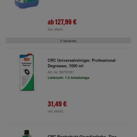
ab
127,99 €
inkl. MwSt.
2 Varianten
CRC Universalreiniger, Professional
Degreaser, 1000 ml
Art.-Nr.
59792387
Lieferzeit: 1-2 Arbeitstage
31,49 €
inkl. MwSt.
CRC Rostschutz-Grundierfarbe, Zinc