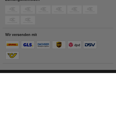
Wir versenden mit
Du befindest dich im
Privatkunden-Shop
Zum Geschäftskunden-Shop
© 2026 Contorion.
Alle Rechte vorbehalten.
Barrierefreiheit
Impressum
AGB
Datenschutz
Cookie Einstellungen