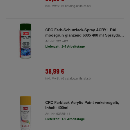
inkl. MwSt.
(6 catalog.units.st.st)
CRC Farb-Schutzlack-Spray ACRYL RAL
moosgrün glänzend 6005 400 ml Spraydose
Art.-Nr.
2217421
Lieferzeit: 2-4 Arbeitstage
58,99 €
inkl. MwSt.
(6 catalog.units.st.st)
CRC Farblack Acrylic Paint verkehrsgelb,
Inhalt: 400ml
Art.-Nr.
63535114
Lieferzeit: 1-2 Arbeitstage