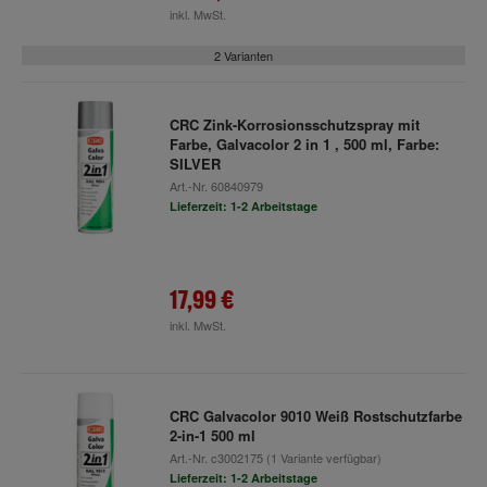
inkl. MwSt.
2 Varianten
CRC Zink-Korrosionsschutzspray mit
Farbe, Galvacolor 2 in 1 , 500 ml, Farbe:
SILVER
Art.-Nr.
60840979
Lieferzeit: 1-2 Arbeitstage
17,99 €
inkl. MwSt.
CRC Galvacolor 9010 Weiß Rostschutzfarbe
2-in-1 500 ml
Art.-Nr.
c3002175
(1 Variante verfügbar)
Lieferzeit: 1-2 Arbeitstage