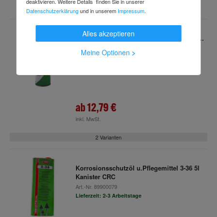
deaktivieren. Weitere Details finden Sie in unserer
Datenschutzerklärung
und in unserem
Impressum
.
Alles akzeptieren
CRC Zinkaluschutzlack GALVA BRITE silber
ma 500 ml Spraydose
Meine Optionen
>
Art.-Nr.
c90959866
(2 Varianten verfügbar)
Lieferzeit: 1-2 Arbeitstage
ab
12,79 €
inkl. MwSt.
2 Varianten
Korrosionsschutzöl u.Pflegemittel 3-36 5l
Kanister CRC
Art.-Nr.
89900079
Lieferzeit: 2-3 Arbeitstage