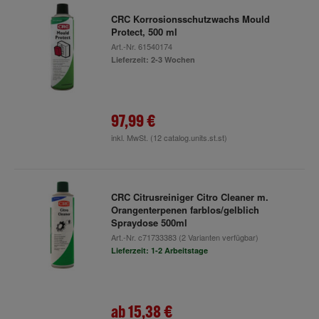
CRC Korrosionsschutzwachs Mould
Protect, 500 ml
Art.-Nr.
61540174
Lieferzeit: 2-3 Wochen
97,99 €
inkl. MwSt.
(12 catalog.units.st.st)
CRC Citrusreiniger Citro Cleaner m.
Orangenterpenen farblos/gelblich
Spraydose 500ml
Art.-Nr.
c71733383
(2 Varianten verfügbar)
Lieferzeit: 1-2 Arbeitstage
ab
15,38 €