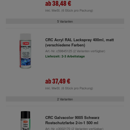
ab
38,48 €
inkl. MwSt.
(6 Stück pro Packung)
5 Varianten
CRC Acryl RAL Lackspray 400ml, matt
(verschiedene Farben)
Art.-Nr.
c59845125
(2 Varianten verfügbar)
Lieferzeit: 2-3 Arbeitstage
ab
37,49 €
inkl. MwSt.
(6 Stück pro Packung)
2 Varianten
CRC Galvacolor 9005 Schwarz
Rostschutzfarbe 2-in-1 500 ml
Art.-Nr.
c3002170
(2 Varianten verfügbar)