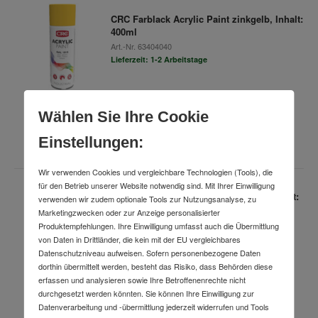
CRC Farblack Acrylic Paint zinkgelb, Inhalt:
400ml
Art.-Nr.
63404040
Lieferzeit: 1-2 Arbeitstage
Wählen Sie Ihre Cookie
35,99 €
inkl. MwSt.
(6 Stk. / VPE)
Einstellungen:
Wir verwenden Cookies und vergleichbare Technologien (Tools), die
für den Betrieb unserer Website notwendig sind. Mit Ihrer Einwilligung
CRC Hochtemperatur-Keramikpaste, Inhalt:
verwenden wir zudem optionale Tools zur Nutzungsanalyse, zu
500 ml
Marketingzwecken oder zur Anzeige personalisierter
Art.-Nr.
60382220
Produktempfehlungen. Ihre Einwilligung umfasst auch die Übermittlung
Lieferzeit: 1-2 Arbeitstage
von Daten in Drittländer, die kein mit der EU vergleichbares
Datenschutzniveau aufweisen. Sofern personenbezogene Daten
dorthin übermittelt werden, besteht das Risiko, dass Behörden diese
erfassen und analysieren sowie Ihre Betroffenenrechte nicht
31,49 €
durchgesetzt werden könnten. Sie können Ihre Einwilligung zur
Datenverarbeitung und -übermittlung jederzeit widerrufen und Tools
inkl. MwSt.