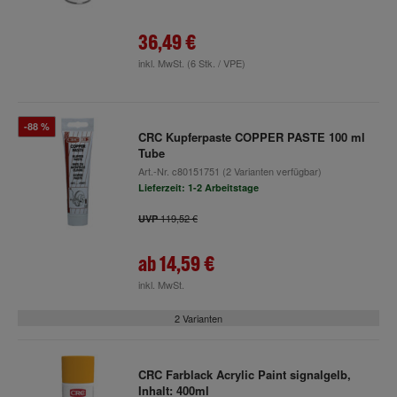
36,49 €
inkl. MwSt.
(6 Stk. / VPE)
-88 %
CRC Kupferpaste COPPER PASTE 100 ml
Tube
Art.-Nr.
c80151751
(2 Varianten verfügbar)
Lieferzeit: 1-2 Arbeitstage
119,52 €
UVP
ab
14,59 €
inkl. MwSt.
2 Varianten
CRC Farblack Acrylic Paint signalgelb,
Inhalt: 400ml