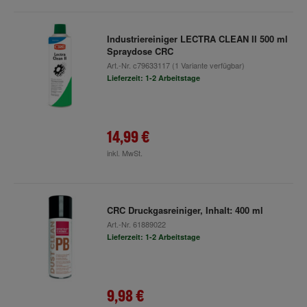
Industriereiniger LECTRA CLEAN II 500 ml
Spraydose CRC
Art.-Nr.
c79633117
(1 Variante verfügbar)
Lieferzeit: 1-2 Arbeitstage
14,99 €
inkl. MwSt.
CRC Druckgasreiniger, Inhalt: 400 ml
Art.-Nr.
61889022
Lieferzeit: 1-2 Arbeitstage
9,98 €