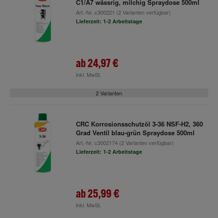
C1/A7 wässrig, milchig Spraydose 500ml
Art.-Nr.
c300221
(2 Varianten verfügbar)
Lieferzeit: 1-2 Arbeitstage
ab
24,97 €
inkl. MwSt.
2 Varianten
CRC Korrosionsschutzöl 3-36 NSF-H2, 360
Grad Ventil blau-grün Spraydose 500ml
Art.-Nr.
c3002174
(2 Varianten verfügbar)
Lieferzeit: 1-2 Arbeitstage
ab
25,99 €
inkl. MwSt.