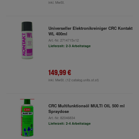
inkl. MwSt.
Universeller Elektronikreiniger CRC Kontakt
WL 400ml
Art.-Nr.
2714715x12
Lieferzeit: 2-3 Arbeitstage
149,99 €
inkl. MwSt.
(12 catalog.units.st.st)
CRC Multifunktionsöl MULTI OIL 500 ml
Spraydose
Art.-Nr.
82046834
Lieferzeit: 2-4 Arbeitstage