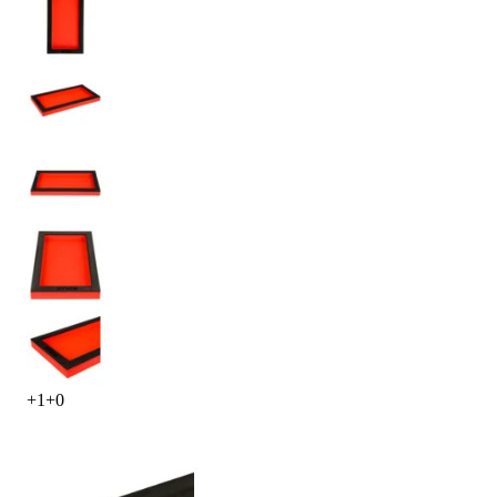
+
1
+
0