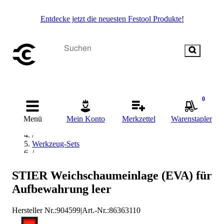
Entdecke jetzt die neuesten Festool Produkte!
0
Startseite
/
Menü
Mein Konto
Merkzettel
Warenstapler
Handwerkzeug
/
Werkzeug-Sets
/
Weichschaumeinlagen leer
/
STIER Weichschaumeinlage (EVA) für
STIER Weichschaumeinlagen leer
Aufbewahrung leer
Hersteller Nr.:
904599
|
Art.-Nr.
:
86363110