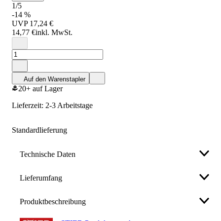
1/5
-14 %
UVP
17,24 €
14,77 €
inkl. MwSt.
Auf den Warenstapler
20+ auf Lager
Lieferzeit: 2-3 Arbeitstage
Standardlieferung
Technische Daten
Lieferumfang
Material
EVA-Kunststoff
Produktbeschreibung
• STIER Weichschaumauflage (leer).
Maße (L x B x H)
212 x 395 x 30 mm