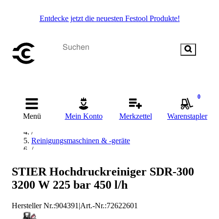
Entdecke jetzt die neuesten Festool Produkte!
0
Startseite
/
Menü
Mein Konto
Merkzettel
Warenstapler
Reinigen
/
Reinigungsmaschinen & -geräte
/
Hochdruckreiniger
/
STIER Hochdruckreiniger SDR-300
STIER Hochdruckreiniger
3200 W 225 bar 450 l/h
Hersteller Nr.:
904391
|
Art.-Nr.
:
72622601