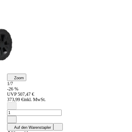
Zoom
1/7
-26 %
UVP
507,47 €
373,99 €
inkl. MwSt.
Auf den Warenstapler