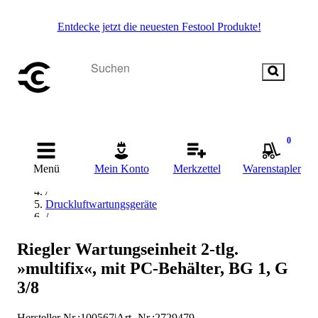
Entdecke jetzt die neuesten Festool Produkte!
0
Startseite
/
Menü
Mein Konto
Merkzettel
Warenstapler
Drucklufttechnik
/
Druckluftwartungsgeräte
/
Wartungseinheiten
/
Riegler Wartungseinheit 2-tlg.
RIEGLER Wartungseinheiten
»multifix«, mit PC-Behälter, BG 1, G
3/8
Hersteller Nr.:
100567
|
Art.-Nr.
:
2729479