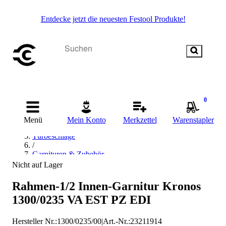
Entdecke jetzt die neuesten Festool Produkte!
Startseite
0
/
Beschläge & Sicherheitstechnik
Menü
Mein Konto
Merkzettel
Warenstapler
/
Türbeschläge
/
Garnituren & Zubehör
/
Nicht auf Lager
Drückergarnituren
/
Rahmen-1/2 Innen-Garnitur Kronos
Dieckmann Drückergarnituren
1300/0235 VA EST PZ EDI
Hersteller Nr.:
1300/0235/00
|
Art.-Nr.
:
23211914