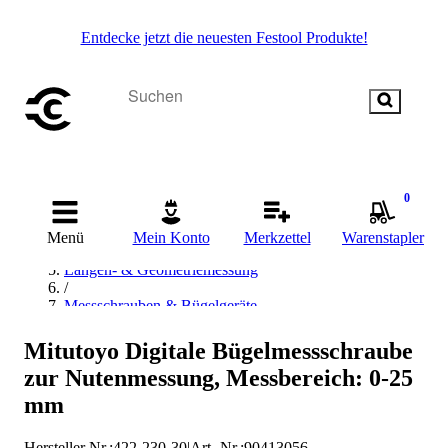
Entdecke jetzt die neuesten Festool Produkte!
Startseite
0
/
Messen & Prüfen
Menü
Mein Konto
Merkzettel
Warenstapler
/
Längen- & Geometriemessung
/
Messschrauben & Bügelgeräte
/
Bügelmessschraube
Mitutoyo Digitale Bügelmessschraube
/
zur Nutenmessung, Messbereich: 0-25
Mitutoyo Bügelmessschraube
mm
Hersteller Nr.:
422-230-30
|
Art.-Nr.
:
90413056