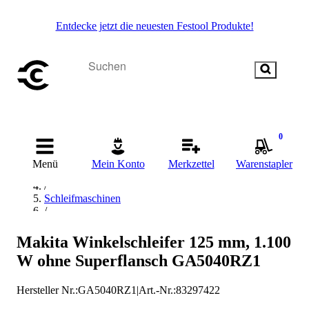
Entdecke jetzt die neuesten Festool Produkte!
0
Startseite
/
Menü
Mein Konto
Merkzettel
Warenstapler
Elektrowerkzeug
/
Schleifmaschinen
/
Winkelschleifer
/
Makita Winkelschleifer 125 mm, 1.100
Makita Winkelschleifer
W ohne Superflansch GA5040RZ1
Hersteller Nr.:
GA5040RZ1
|
Art.-Nr.
:
83297422