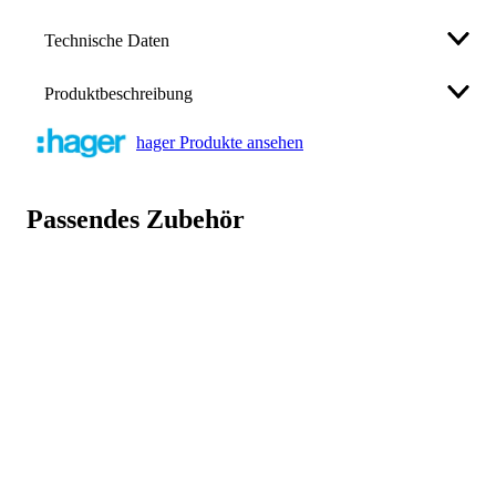
Technische Daten
Produktbeschreibung
Farbe
blau
hager Produkte ansehen
Nennspannung
230 V
• Klemmen QuickConnect N 18Klemmstellen
Nennstrom
63 A
Passendes Zubehör
Weniger anzeigen
Hersteller
Hager Vertriebs­ge­sell­schaft mbH & Co.
KG
info@hager.de
, +49 6842 945 0
Art.-Nr.
58356994
GTIN
3250613849146
Weniger anzeigen