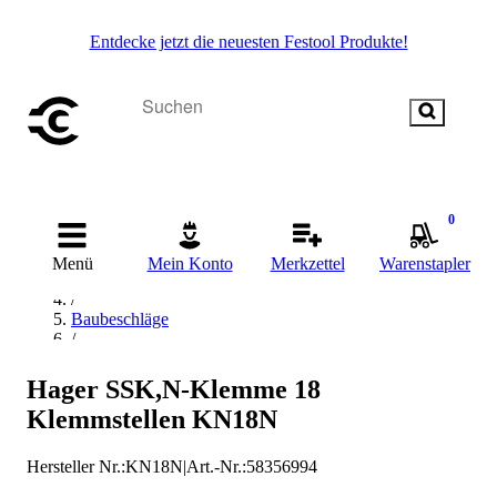
Entdecke jetzt die neuesten Festool Produkte!
0
Startseite
/
Menü
Mein Konto
Merkzettel
Warenstapler
Beschläge & Sicherheitstechnik
/
Baubeschläge
/
Klemmen
/
Hager SSK,N-Klemme 18
hager Klemmen
Klemmstellen KN18N
Hersteller Nr.:
KN18N
|
Art.-Nr.
:
58356994