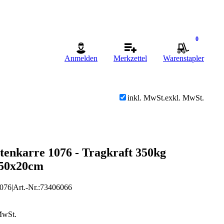
0
Anmelden
Merkzettel
Warenstapler
inkl. MwSt.
exkl. MwSt.
ttenkarre 1076 - Tragkraft 350kg
 50x20cm
076
|
Art.-Nr.
:
73406066
MwSt.