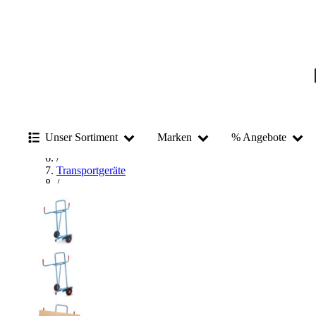
Startseite
/
Betriebsausstattung & Baustellenbedarf
/
Unser Sortiment
Marken
% Angebote
Transportmittel
/
Transportgeräte
/
Transportkarre
/
Plattenkarre
/
fetra Plattenkarre