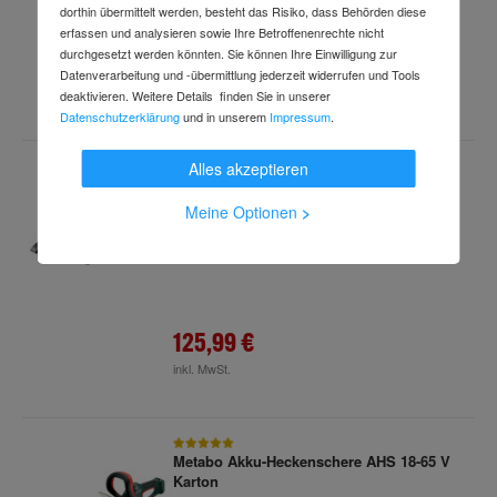
dorthin übermittelt werden, besteht das Risiko, dass Behörden diese
erfassen und analysieren sowie Ihre Betroffenenrechte nicht
durchgesetzt werden könnten. Sie können Ihre Einwilligung zur
182,99 €
Datenverarbeitung und -übermittlung jederzeit widerrufen und Tools
inkl. MwSt.
deaktivieren. Weitere Details finden Sie in unserer
Datenschutzerklärung
und in unserem
Impressum
.
Alles akzeptieren
Metabo Akku-Gehölzsäge MS 18 LTX 15
(600856850), im Karton
Meine Optionen
>
Art.-Nr.
67961998
Lieferzeit: 2-3 Arbeitstage
125,99 €
inkl. MwSt.
Metabo Akku-Heckenschere AHS 18-65 V
Karton