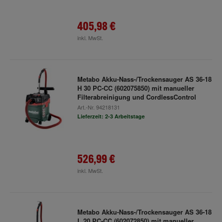
405,98 €
inkl. MwSt.
Metabo Akku-Nass-/Trockensauger AS 36-18
H 30 PC-CC (602075850) mit manueller
Filterabreinigung und CordlessControl
Art.-Nr.
94218131
Lieferzeit: 2-3 Arbeitstage
526,99 €
inkl. MwSt.
Metabo Akku-Nass-/Trockensauger AS 36-18
L 20 PC-CC (602072850) mit manueller