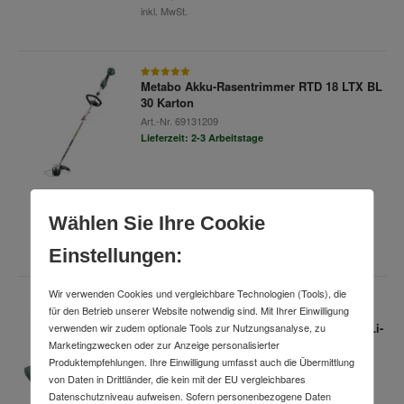
inkl. MwSt.
Metabo Akku-Rasentrimmer RTD 18 LTX BL
30 Karton
Art.-Nr.
69131209
Lieferzeit: 2-3 Arbeitstage
137,99 €
Wählen Sie Ihre Cookie
inkl. MwSt.
Einstellungen:
Wir verwenden Cookies und vergleichbare Technologien (Tools), die
für den Betrieb unserer Website notwendig sind. Mit Ihrer Einwilligung
Metabo Akku-Gehölzsäge MS 18 LTX 15
(600856500) Werkzeugtasche, 18V 1x2Ah Li-
verwenden wir zudem optionale Tools zur Nutzungsanalyse, zu
Power + SC 30
Marketingzwecken oder zur Anzeige personalisierter
Produktempfehlungen. Ihre Einwilligung umfasst auch die Übermittlung
Art.-Nr.
67830924
von Daten in Drittländer, die kein mit der EU vergleichbares
Lieferzeit: 2-3 Arbeitstage
Datenschutzniveau aufweisen. Sofern personenbezogene Daten