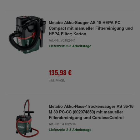
Metabo Akku-Sauger AS 18 HEPA PC
Compact mit manueller Filterreinigung und
HEPA Filter; Karton
Art.-Nr.
70182441
Lieferzeit: 2-3 Arbeitstage
135,98 €
inkl. MwSt.
Metabo Akku-Nass-/Trockensauger AS 36-18
M 30 PC-CC (602074850) mit manueller
Filterabreinigung und CordlessControl
Art.-Nr.
94152594
Lieferzeit: 2-3 Arbeitstage