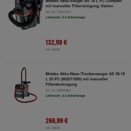
Metabo Akku-Sauger AS 18 L PC Compact
mit manueller Filterreinigung; Karton
Art.-Nr.
70247978
Lieferzeit: 2-3 Arbeitstage
132,98 €
inkl. MwSt.
Metabo Akku-Nass-/Trockensauger AS 36-18
L 20 PC (602071850) mit manueller
Filterabreinigung
Art.-Nr.
93955983
Lieferzeit: 2-3 Arbeitstage
266,99 €
inkl. MwSt.