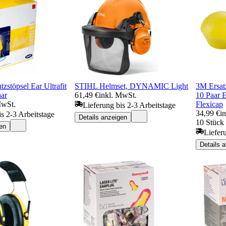
zstöpsel Ear Ultrafit
STIHL Helmset, DYNAMIC Light
3M Ersat
ar
61,49 €
inkl. MwSt.
10 Paar 
MwSt.
Flexicap
Lieferung bis 2-3 Arbeitstage
34,99 €
i
is 2-3 Arbeitstage
Details anzeigen
10 Stück 
en
Liefer
Details 