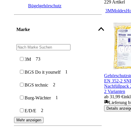
229
Artikel
Bügelgehörschutz
3M
Moldex
Ho
Marke
73
3M
1
BGS Do it yourself
Gehörschutzst
EN 352-2 SN
2
BGS technic
Nachfüllpack 
2 Varianten
ab 31,99 €
ink
1
Burg-Wächter
Lieferung b
Details anzeig
2
E/D/E
Mehr anzeigen