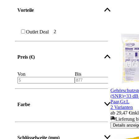
Vorteile
2
Outlet Deal
Preis (€)
Von
Bis
Gehörschutzst
(SNR)=33 dB 
Paar,Gr.L
Farbe
2 Varianten
ab 29,47 €
ink
Lieferung b
Details anzeig
Mehr anzeigen
Schlüsselweite (mm)