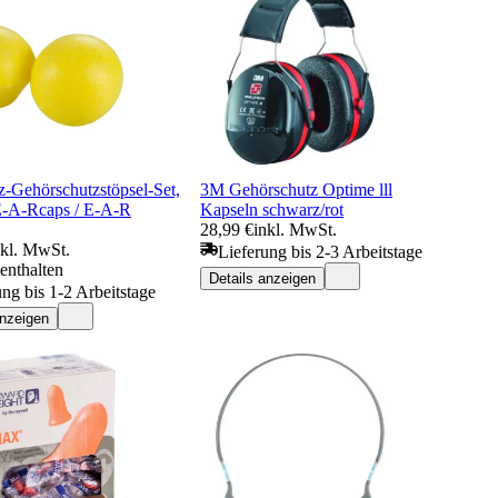
z-Gehörschutzstöpsel-Set,
3M Gehörschutz Optime lll
E-A-Rcaps / E-A-R
Kapseln schwarz/rot
28,99 €
inkl. MwSt.
nkl. MwSt.
Lieferung bis 2-3 Arbeitstage
enthalten
Details anzeigen
ung bis 1-2 Arbeitstage
anzeigen