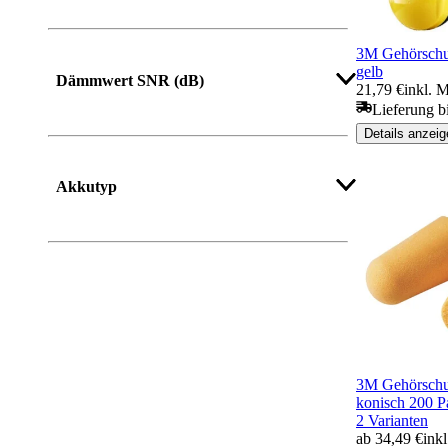
3M Gehörschu
Mehr anzeigen
gelb
Dämmwert SNR (dB)
21,79 €
inkl. 
Lieferung b
Details anzeig
Mehr anzeigen
Akkutyp
3M Gehörschut
konisch 200 P
2 Varianten
ab 34,49 €
ink