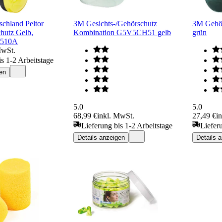
chland Peltor
3M Gesichts-/Gehörschutz
3M Gehör
hutz Gelb,
Kombination G5V5CH51 gelb
grün
510A
MwSt.
is 1-2 Arbeitstage
en
5.0
5.0
68,99 €
inkl. MwSt.
27,49 €
i
Lieferung bis 1-2 Arbeitstage
Liefer
Details anzeigen
Details 