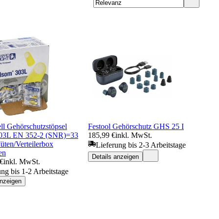
l Gehörschutzstöpsel
Festool Gehörschutz GHS 25 I
303L EN 352-2 (SNR)=33
185,99 €
inkl. MwSt.
üten/Verteilerbox
Lieferung bis 2-3 Arbeitstage
en
Details anzeigen
 €
inkl. MwSt.
ung bis 1-2 Arbeitstage
anzeigen