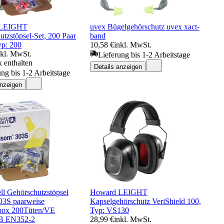
 LEIGHT
uvex Bügelgehörschutz uvex xact-
tzstöpsel-Set, 200 Paar
band
p: 200
10,58 €
inkl. MwSt.
nkl. MwSt.
Lieferung bis 1-2 Arbeitstage
 enthalten
Details anzeigen
ung bis 1-2 Arbeitstage
anzeigen
l Gehörschutzstöpsel
Howard LEIGHT
03S paarweise
Kapselgehörschutz VeriShield 100,
box 200Tüten/VE
Typ: VS130
B EN352-2
28,99 €
inkl. MwSt.