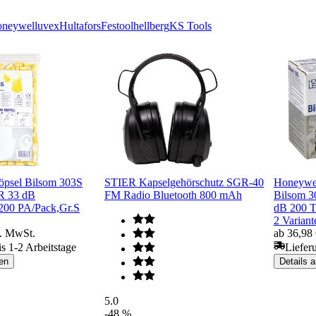
neywell
uvex
Hultafors
Festool
hellberg
KS Tools
öpsel Bilsom 303S
STIER Kapselgehörschutz SGR-40
Honeywel
R 33 dB
FM Radio Bluetooth 800 mAh
Bilsom 
200 PA/Pack,Gr.S
dB 200 T
2 Variant
l. MwSt.
ab 36,98
is 1-2 Arbeitstage
Liefer
en
Details 
5.0
-48 %