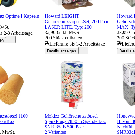
tz Optime I Kapseln
Howard LEIGHT
Howard
Gehörschutzstöpsel-Set, 200 Paar
Gehörschu
MwSt.
LASER LITE, Typ: 200
MAX, Ty
32,99 €
inkl. MwSt.
38,99 €
i
is 2-3 Arbeitstage
200 Stück enthalten
200 Stück
en
Lieferung bis 1-2 Arbeitstage
Liefer
Details anzeigen
Details 
zstöpsel 1100
Moldex Gehörschutzstöpsel
Honeywel
aar/Box
SparkPlugs 7850 in Spenderbox
Bilsom 3
SNR 35dB 500 Paar
Nachfüll
l. MwSt.
2 Varianten
SNR33d