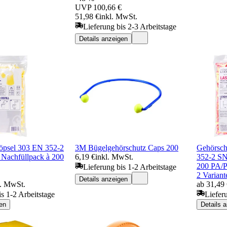
UVP
100,66 €
51,98 €
inkl. MwSt.
Lieferung bis 2-3 Arbeitstage
Details anzeigen
öpsel 303 EN 352-2
3M Bügelgehörschutz Caps 200
Gehörsch
Nachfüllpack à 200
6,19 €
inkl. MwSt.
352-2 SN
200 PA/P
Lieferung bis 1-2 Arbeitstage
2 Variant
Details anzeigen
l. MwSt.
ab 31,49
is 1-2 Arbeitstage
Liefer
en
Details 