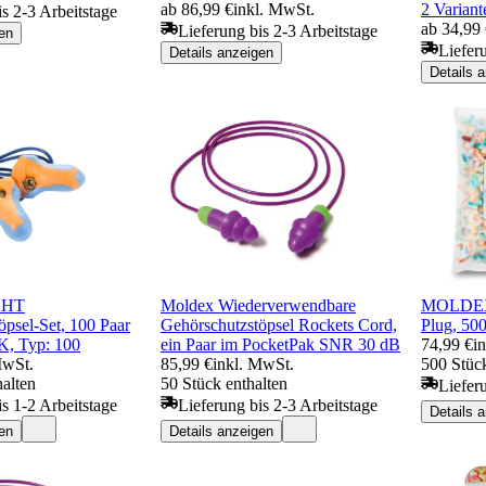
ab 86,99 €
inkl. MwSt.
2 Variant
is 2-3 Arbeitstage
ab 34,99
Lieferung bis 2-3 Arbeitstage
en
Liefer
Details anzeigen
Details 
GHT
Moldex Wiederverwendbare
MOLDEX 
öpsel-Set, 100 Paar
Gehörschutzstöpsel Rockets Cord,
Plug, 500
 Typ: 100
ein Paar im PocketPak SNR 30 dB
74,99 €
i
MwSt.
85,99 €
inkl. MwSt.
500 Stück
halten
50 Stück enthalten
Liefer
is 1-2 Arbeitstage
Lieferung bis 2-3 Arbeitstage
Details 
en
Details anzeigen