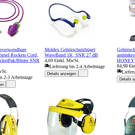
rverwendbare
Moldex Gehörschutzbügel
Gehörsc
öpsel Rockets Cord,
WaveBand 1K, SNR 27 dB
antimikro
ocketPak/Blister SNR
4,69 €
inkl. MwSt.
HONEY
84,98 €
i
Lieferung bis 2-4 Arbeitstage
wSt.
Liefer
Details anzeigen
is 2-3 Arbeitstage
Details 
en