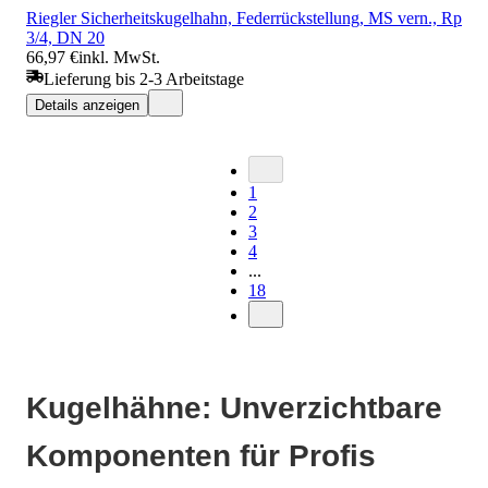
Riegler Sicherheitskugelhahn, Federrückstellung, MS vern., Rp
3/4, DN 20
66,97 €
inkl. MwSt.
Lieferung bis 2-3 Arbeitstage
Details anzeigen
1
2
3
4
...
18
Kugelhähne: Unverzichtbare
Komponenten für Profis