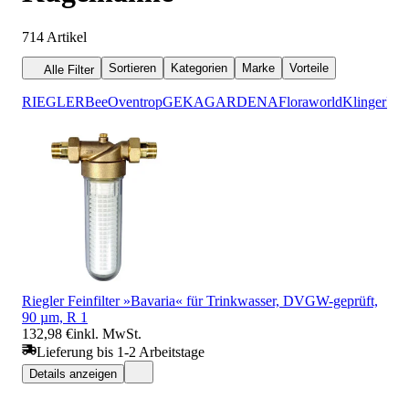
714
Artikel
Sortieren
Kategorien
Marke
Vorteile
Alle Filter
RIEGLER
Bee
Oventrop
GEKA
GARDENA
Floraworld
Klinger
KI
Riegler Feinfilter »Bavaria« für Trinkwasser, DVGW-geprüft,
90 µm, R 1
132,98 €
inkl. MwSt.
Lieferung bis 1-2 Arbeitstage
Details anzeigen