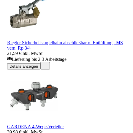
Riegler Sicherheitskugelhahn abschließbar o. Entlüftung., MS
vern. Rp 3/4
21,59 €
inkl. MwSt.
Lieferung bis 2-3 Arbeitstage
Details anzeigen
GARDENA 4-Wege-Verteiler
39,98 €
inkl. MwSt.