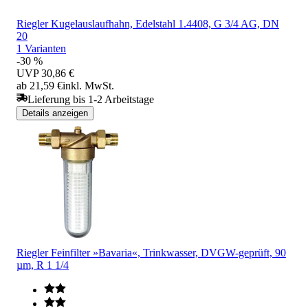
Riegler Kugelauslaufhahn, Edelstahl 1.4408, G 3/4 AG, DN
20
1 Varianten
-30 %
UVP
30,86 €
ab 21,59 €
inkl. MwSt.
Lieferung bis 1-2 Arbeitstage
Details anzeigen
Riegler Feinfilter »Bavaria«, Trinkwasser, DVGW-geprüft, 90
µm, R 1 1/4