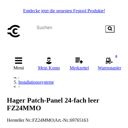
Entdecke jetzt die neuesten Festool Produkte!
0
Startseite
/
Menü
Mein Konto
Merkzettel
Warenstapler
Befestigungstechnik
/
Installationssysteme
/
Montageschiene
/
Hager Patch-Panel 24-fach leer
hager Montageschiene
FZ24MMO
Hersteller Nr.:
FZ24MMO
|
Art.-Nr.
:
69765163