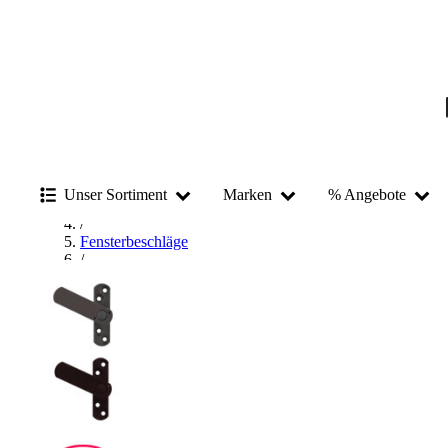
Startseite
/
Unser Sortiment
Marken
% Angebote
Beschläge & Sicherheitstechnik
/
Fensterbeschläge
/
Fenstersicherungen
/
Bever & Klophaus Fenstersicherungen