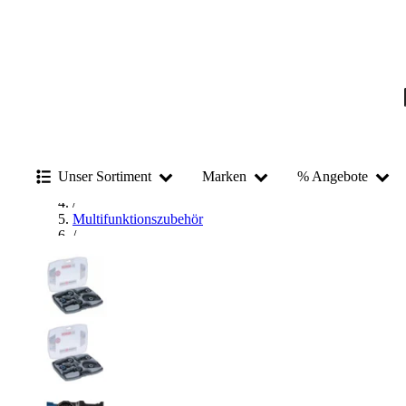
Startseite
/
Unser Sortiment
Marken
% Angebote
Materialbearbeitung
/
Multifunktionszubehör
/
Multitool-Zubehör-Sets
/
Bosch Multitool-Zubehör-Sets