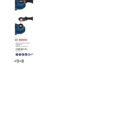
+
9
+
8