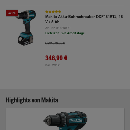
-40 %
Makita Akku-Bohrschrauber DDF484RTJ, 18
V / 5 Ah
Art.-Nr.
51130900
Lieferzeit: 2-3 Arbeitstage
573,95 €
UVP
346,99 €
inkl. MwSt.
Highlights von Makita