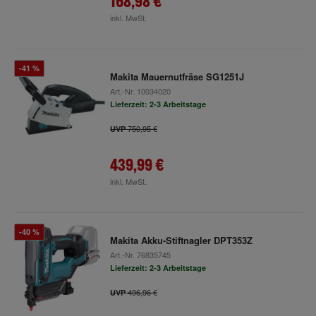
168,98 €
inkl. MwSt.
-41 %
Makita Mauernutfräse SG1251J
Art.-Nr.
10034020
Lieferzeit: 2-3 Arbeitstage
750,95 €
UVP
439,99 €
inkl. MwSt.
-40 %
Makita Akku-Stiftnagler DPT353Z
Art.-Nr.
76835745
Lieferzeit: 2-3 Arbeitstage
496,96 €
UVP