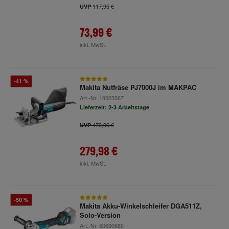
117,95 €
UVP
73,99 €
inkl. MwSt.
-41 %
Makita Nutfräse PJ7000J im MAKPAC
Art.-Nr.
10023367
Lieferzeit: 2-3 Arbeitstage
473,96 €
UVP
279,98 €
inkl. MwSt.
-50 %
Makita Akku-Winkelschleifer DGA511Z,
Solo-Version
Art.-Nr.
60690685