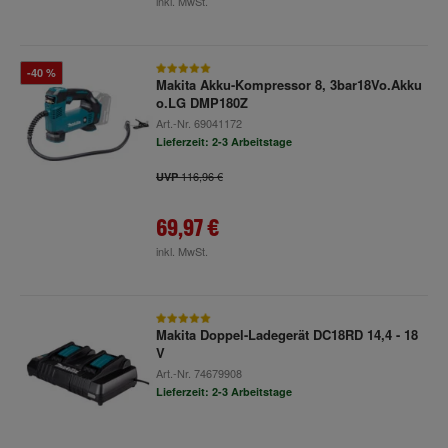
inkl. MwSt.
-40 %
Makita Akku-Kompressor 8, 3bar18Vo.Akku
o.LG DMP180Z
Art.-Nr.
69041172
Lieferzeit: 2-3 Arbeitstage
116,96 €
UVP
69,97 €
inkl. MwSt.
Makita Doppel-Ladegerät DC18RD 14,4 - 18
V
Art.-Nr.
74679908
Lieferzeit: 2-3 Arbeitstage