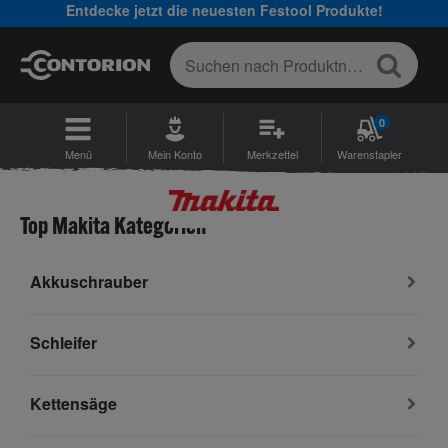
Entdecke jetzt die neuesten Festool Produkte!
0
Menü
Mein Konto
Merkzettel
Warenstapler
Top Makita Kategorien
Akkuschrauber
Schleifer
Kettensäge