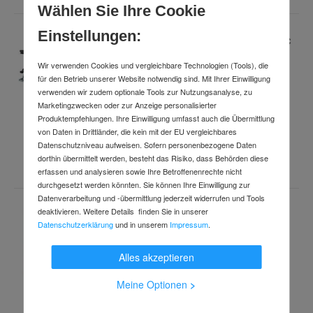
Wählen Sie Ihre Cookie
Einstellungen:
Makita Handkreissäge 68 mm im MAKPAC
HS7601J
Wir verwenden Cookies und vergleichbare Technologien (Tools), die
Art.-Nr.
83276302
für den Betrieb unserer Website notwendig sind. Mit Ihrer Einwilligung
Lieferzeit: 2-3 Wochen
verwenden wir zudem optionale Tools zur Nutzungsanalyse, zu
Marketingzwecken oder zur Anzeige personalisierter
Produktempfehlungen. Ihre Einwilligung umfasst auch die Übermittlung
von Daten in Drittländer, die kein mit der EU vergleichbares
212,99 €
Datenschutzniveau aufweisen. Sofern personenbezogene Daten
inkl. MwSt.
dorthin übermittelt werden, besteht das Risiko, dass Behörden diese
erfassen und analysieren sowie Ihre Betroffenenrechte nicht
durchgesetzt werden könnten. Sie können Ihre Einwilligung zur
Datenverarbeitung und -übermittlung jederzeit widerrufen und Tools
deaktivieren. Weitere Details finden Sie in unserer
Makita Bit-Box 31-teilig P-73374
Datenschutzerklärung
und in unserem
Impressum
.
Art.-Nr.
128479
Lieferzeit: 2-3 Arbeitstage
Alles akzeptieren
Meine Optionen
>
13,58 €