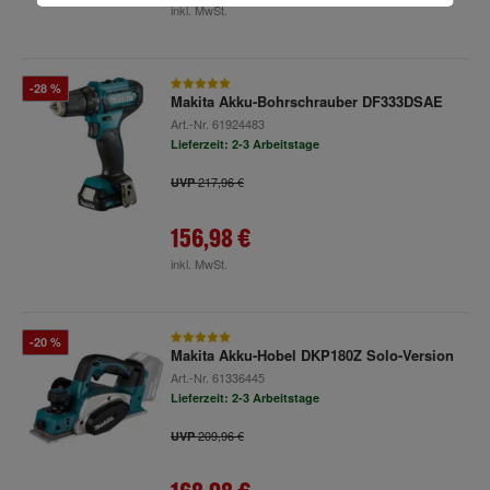
inkl. MwSt.
-28 %
Makita Akku-Bohrschrauber DF333DSAE
Art.-Nr.
61924483
Lieferzeit: 2-3 Arbeitstage
217,96 €
UVP
156,98 €
inkl. MwSt.
-20 %
Makita Akku-Hobel DKP180Z Solo-Version
Art.-Nr.
61336445
Lieferzeit: 2-3 Arbeitstage
209,96 €
UVP