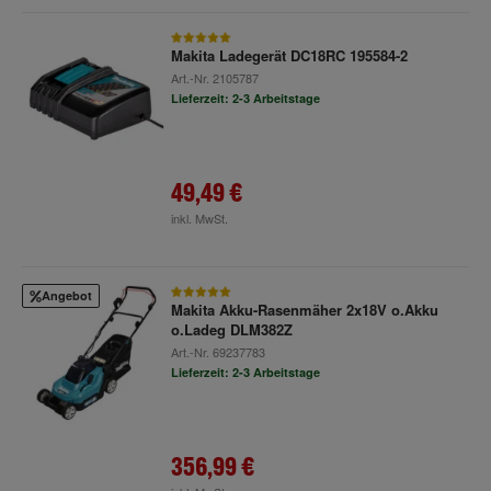
Makita Ladegerät DC18RC 195584-2
Art.-Nr.
2105787
Lieferzeit: 2-3 Arbeitstage
49,49 €
inkl. MwSt.
Angebot
Makita Akku-Rasenmäher 2x18V o.Akku
o.Ladeg DLM382Z
Art.-Nr.
69237783
Lieferzeit: 2-3 Arbeitstage
356,99 €