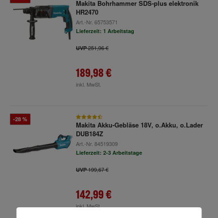
Makita Bohrhammer SDS-plus elektronik
HR2470
Art.-Nr.
65753571
Lieferzeit: 1 Arbeitstag
251,96 €
UVP
189,98 €
inkl. MwSt.
-28 %
Makita Akku-Gebläse 18V, o.Akku, o.Lader
DUB184Z
Art.-Nr.
84519309
Lieferzeit: 2-3 Arbeitstage
199,67 €
UVP
142,99 €
inkl. MwSt.