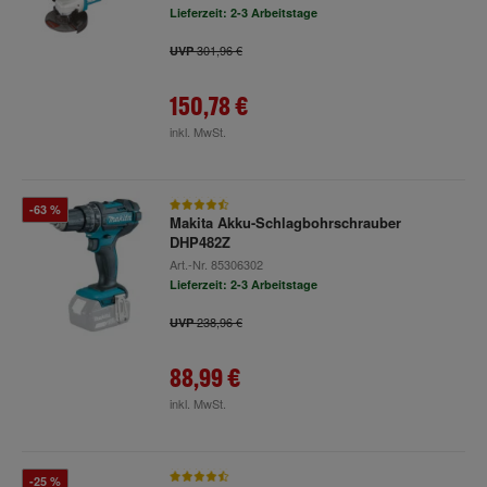
Lieferzeit: 2-3 Arbeitstage
301,96 €
UVP
150,78 €
inkl. MwSt.
-63 %
Makita Akku-Schlagbohrschrauber
DHP482Z
Art.-Nr.
85306302
Lieferzeit: 2-3 Arbeitstage
238,96 €
UVP
88,99 €
inkl. MwSt.
-25 %