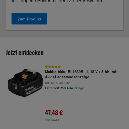
Doppelte Power mit dem 2 x 18 V System
Zum Produkt
Jetzt entdecken
Makita Akku-BL1830B Li, 18 V / 3 Ah, mit
Akku-Ladestandsanzeige
Art.-Nr.
53490232
Lieferzeit: 2-3 Arbeitstage
47,48 €
inkl. MwSt.