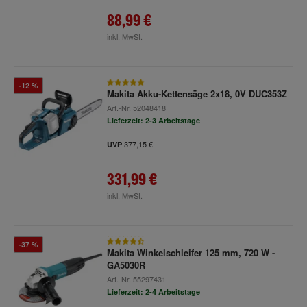
88,99 €
inkl. MwSt.
-12 %
Makita Akku-Kettensäge 2x18, 0V DUC353Z
Art.-Nr.
52048418
Lieferzeit: 2-3 Arbeitstage
377,15 €
UVP
331,99 €
inkl. MwSt.
-37 %
Makita Winkelschleifer 125 mm, 720 W -
GA5030R
Art.-Nr.
55297431
Lieferzeit: 2-4 Arbeitstage