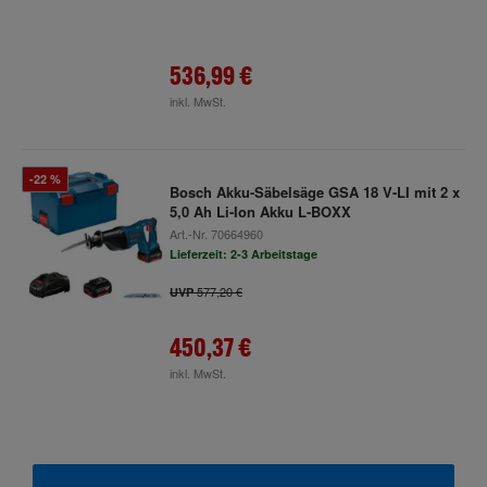
536,99 €
inkl. MwSt.
-22 %
Bosch Akku-Säbelsäge GSA 18 V-LI mit 2 x
5,0 Ah Li-Ion Akku L-BOXX
Art.-Nr.
70664960
Lieferzeit: 2-3 Arbeitstage
577,20 €
UVP
450,37 €
inkl. MwSt.