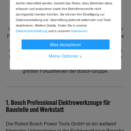
dorthin übermittelt werden, besteht das Risiko, dass Behörden diese
Mehr über Bosch:
erfassen und analysieren sowie Ihre Betroffenenrechte nicht
durchgesetzt werden könnten. Sie können Ihre Einwilligung zur
Datenverarbeitung und -übermittlung jederzeit widerrufen und Tools
deaktivieren. Weitere Details finden Sie in unserer
Im Jahr 1886 gründete Robert Bosch die „Werkstätte für
Datenschutzerklärung
und in unserem
Impressum
.
Feinmechanik und Elektrotechnik“ in Stuttgart. Sie ist die
Wurzel des heute weltweit agierenden Unternehmens,
Alles akzeptieren
das von Beginn an durch Innovationskraft und soziales
Meine Optionen
>
Engagement geprägt war. Daher sind auch heute noch
Forschung und Entwicklung sowie Nachhaltigkeit die
größten Fokusthemen der Bosch-Gruppe.
1. Bosch Professional Elektrowerkzeuge für
Baustelle und Werkstatt
Die Robert Bosch Power Tools GmbH ist ein weltweit
führendes Unternehmen in der Elektrowerkzeug-Branche.