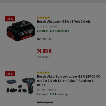
-31 %
Bosch Akkupack GBA 18 Volt 5,0 Ah
Art.-Nr.
21051263
Lieferzeit: 2-3 Arbeitstage
108,00 €
UVP
74,99 €
inkl. MwSt.
-26 %
Bosch Akku-Bohrschrauber GSR 12V-35 FC
mit 2 x 3,0 Ah Li-Ion Akku 4 Aufsätze L-
BOXX
Art.-Nr.
94498463
Lieferzeit: 2-3 Arbeitstage
452,40 €
UVP