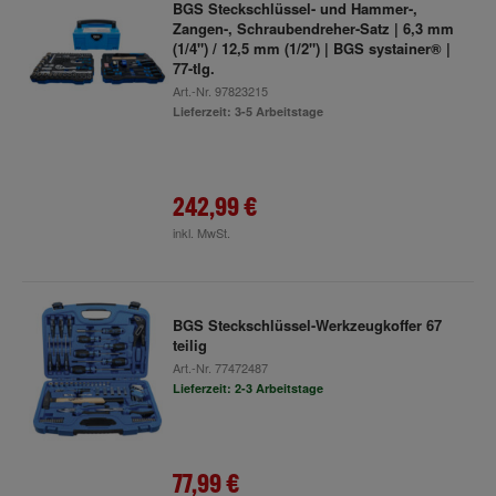
BGS Steckschlüssel- und Hammer-,
Zangen-, Schraubendreher-Satz | 6,3 mm
(1/4") / 12,5 mm (1/2") | BGS systainer® |
77-tlg.
Art.-Nr.
97823215
Lieferzeit: 3-5 Arbeitstage
242,99 €
inkl. MwSt.
BGS Steckschlüssel-Werkzeugkoffer 67
teilig
Art.-Nr.
77472487
Lieferzeit: 2-3 Arbeitstage
77,99 €