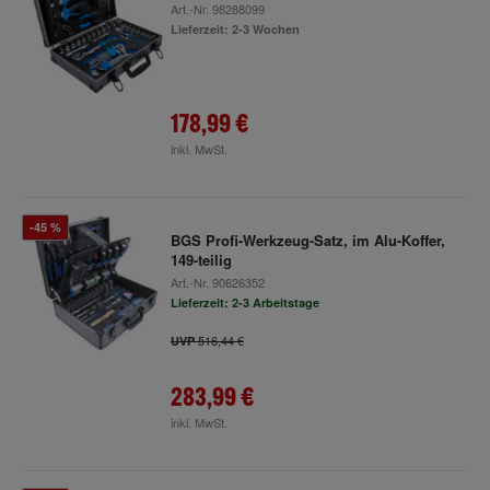
Art.-Nr.
98288099
Lieferzeit: 2-3 Wochen
178,99 €
inkl. MwSt.
-45 %
BGS Profi-Werkzeug-Satz, im Alu-Koffer,
149-teilig
Art.-Nr.
90626352
Lieferzeit: 2-3 Arbeitstage
516,44 €
UVP
283,99 €
inkl. MwSt.