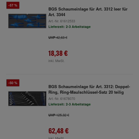
-57 %
BGS Schaumeinlage für Art. 3312 leer für
Art. 3344
Art.-Nr.
61612533
Lieferzeit: 2-3 Arbeitstage
42,63 €
UVP
18,38 €
inkl. MwSt.
-50 %
BGS Schaumeinlage für Art. 3312: Doppel-
Ring, Ring-Maulschlüssel-Satz 20 teilig
Art.-Nr.
61678070
Lieferzeit: 2-3 Arbeitstage
125,32 €
UVP
62,48 €
inkl. MwSt.