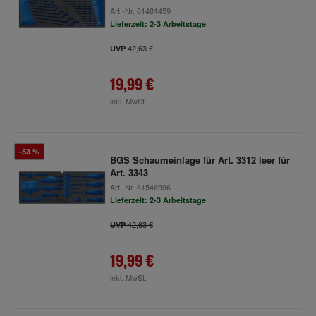
Art.-Nr.
61481459
Lieferzeit: 2-3 Arbeitstage
42,63 €
UVP
19,99 €
inkl. MwSt.
-53 %
BGS Schaumeinlage für Art. 3312 leer für
Art. 3343
Art.-Nr.
61546996
Lieferzeit: 2-3 Arbeitstage
42,63 €
UVP
19,99 €
inkl. MwSt.