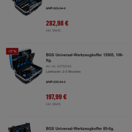
323,94 €
UVP
282,98 €
inkl. MwSt.
-17 %
BGS Universal-Werkzeugkoffer 15505, 106-
tlg.
Art.-Nr.
63752043
Lieferzeit: 2-3 Wochen
239,94 €
UVP
197,99 €
inkl. MwSt.
BGS Universal-Werkzeugkoffer 85-tlg.