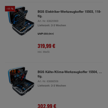
-11 %
BGS Elektriker-Werkzeugkoffer 15503, 118-
tlg.
Art.-Nr.
63620969
Lieferzeit: 2-3 Wochen
359,94 €
UVP
319,99 €
inkl. MwSt.
BGS Kälte-/Klima-Werkzeugkoffer 15504, 86-
tlg.
Art.-Nr.
63686506
Lieferzeit: 2-3 Wochen
302,99 €