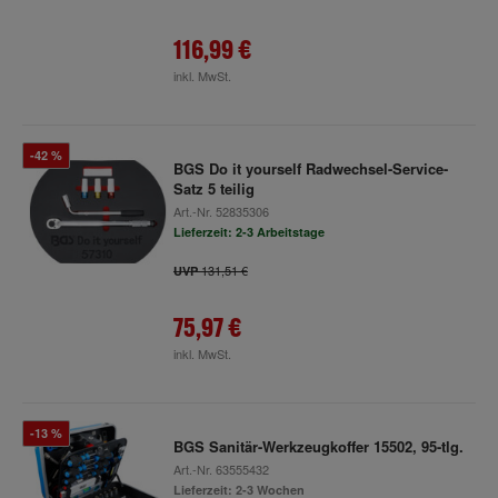
116,99 €
inkl. MwSt.
-42 %
BGS Do it yourself Radwechsel-Service-
Satz 5 teilig
Art.-Nr.
52835306
Lieferzeit: 2-3 Arbeitstage
131,51 €
UVP
75,97 €
inkl. MwSt.
-13 %
BGS Sanitär-Werkzeugkoffer 15502, 95-tlg.
Art.-Nr.
63555432
Lieferzeit: 2-3 Wochen