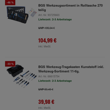
-46 %
BGS Werkzeugsortiment in Rolltasche 270
teilig
Art.-Nr.
93725663
Lieferzeit: 2-3 Arbeitstage
195,04 €
UVP
104,99 €
inkl. MwSt.
-33 %
BGS Werkzeug-Tragekasten Kunststoff inkl.
Werkzeug-Sortiment 11-tlg.
Art.-Nr.
66615754
Lieferzeit: 2-3 Arbeitstage
59,49 €
UVP
39,98 €
inkl. MwSt.