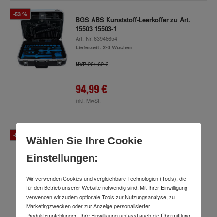
-53 %
BGS ABS Kunststoff-Leerkoffer zu Art.
15503 15503-1
Art.-Nr.
63948654
Lieferzeit: 2-3 Wochen
201,62 €
UVP
94,99 €
inkl. MwSt.
-54 %
Wählen Sie Ihre Cookie
BGS ABS Kunststoff-Leerkoffer zu Art.
15504 15504-1
Einstellungen:
Art.-Nr.
64014191
Lieferzeit: 2-3 Arbeitstage
Wir verwenden Cookies und vergleichbare Technologien (Tools), die
201,62 €
UVP
für den Betrieb unserer Website notwendig sind. Mit Ihrer Einwilligung
verwenden wir zudem optionale Tools zur Nutzungsanalyse, zu
Marketingzwecken oder zur Anzeige personalisierter
91,99 €
Produktempfehlungen. Ihre Einwilligung umfasst auch die Übermittlung