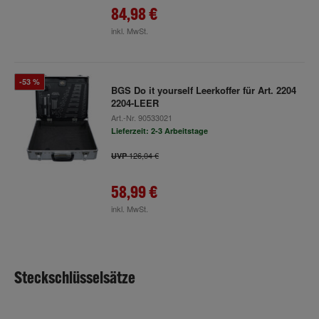
84,98 €
inkl. MwSt.
-53 %
BGS Do it yourself Leerkoffer für Art. 2204
2204-LEER
Art.-Nr.
90533021
Lieferzeit: 2-3 Arbeitstage
126,04 €
UVP
58,99 €
inkl. MwSt.
Steckschlüsselsätze