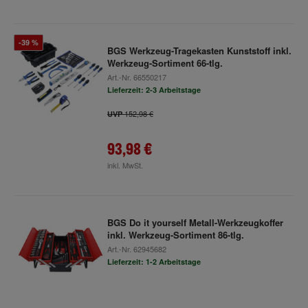
-39 %
BGS Werkzeug-Tragekasten Kunststoff inkl.
Werkzeug-Sortiment 66-tlg.
Art.-Nr.
66550217
Lieferzeit: 2-3 Arbeitstage
152,98 €
UVP
93,98 €
inkl. MwSt.
BGS Do it yourself Metall-Werkzeugkoffer
inkl. Werkzeug-Sortiment 86-tlg.
Art.-Nr.
62945682
Lieferzeit: 1-2 Arbeitstage