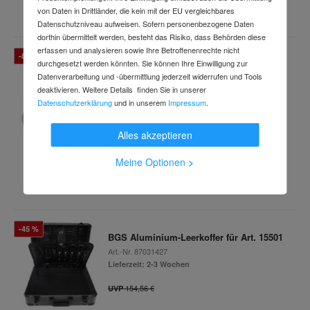
inkl. MwSt.
von Daten in Drittländer, die kein mit der EU vergleichbares
Datenschutzniveau aufweisen. Sofern personenbezogene Daten
dorthin übermittelt werden, besteht das Risiko, dass Behörden diese
erfassen und analysieren sowie Ihre Betroffenenrechte nicht
-83 %
BGS ABS Kunststoff-Leerkoffer zu Art.
durchgesetzt werden könnten. Sie können Ihre Einwilligung zur
15505 15505-1
Datenverarbeitung und -übermittlung jederzeit widerrufen und Tools
deaktivieren. Weitere Details finden Sie in unserer
Art.-Nr.
64079728
Datenschutzerklärung
und in unserem
Impressum
.
Lieferzeit: 2-3 Arbeitstage
459,54 €
UVP
Alles akzeptieren
77,99 €
Meine Optionen
>
inkl. MwSt.
-45 %
BGS Aluminium-Leerkoffer für Art. 15501
Art.-Nr.
87031427
Lieferzeit: 2-3 Wochen
154,56 €
UVP