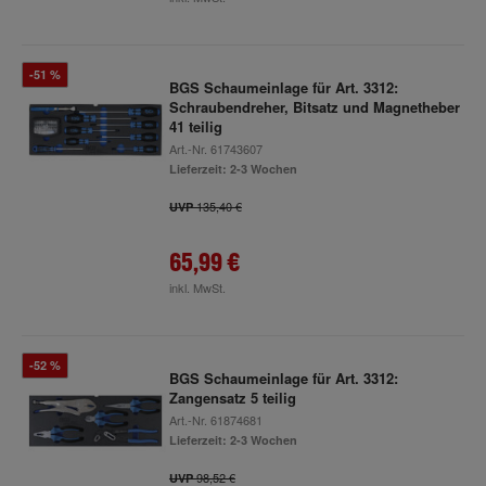
-51 %
BGS Schaumeinlage für Art. 3312:
Schraubendreher, Bitsatz und Magnetheber
41 teilig
Art.-Nr.
61743607
Lieferzeit: 2-3 Wochen
135,40 €
UVP
65,99 €
inkl. MwSt.
-52 %
BGS Schaumeinlage für Art. 3312:
Zangensatz 5 teilig
Art.-Nr.
61874681
Lieferzeit: 2-3 Wochen
98,52 €
UVP