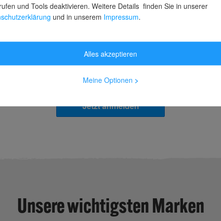
rufen und Tools deaktivieren. Weitere Details finden Sie in unserer
schutzerklärung
und in unserem
Impressum
.
Sonderaktionen
Wir bieten dir regelmäßig starke Rabatte & aktuelle
Alles akzeptieren
Aktionen, die du nicht verpassen solltest.
Meine Optionen
>
Jetzt anmelden
Unsere wichtigsten Marken