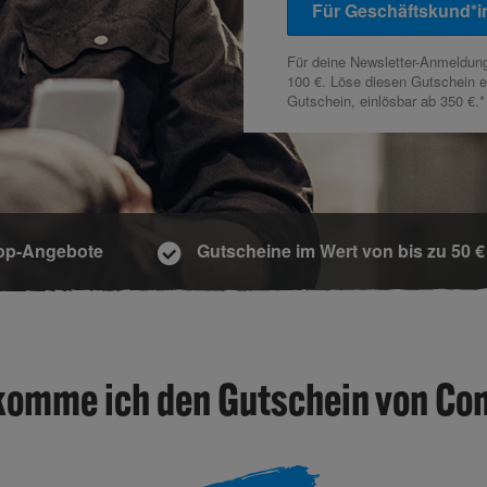
Für Geschäftskund*i
Für deine Newsletter-Anmeldung 
100 €. Löse diesen Gutschein ein
Gutschein, einlösbar ab 350 €.*
op-Angebote
Gutscheine im Wert von bis zu 50 €
komme ich den Gutschein von Con