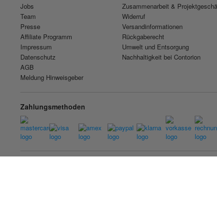
Jobs
Zusammenarbeit & Projektgeschä
Team
Widerruf
Presse
Versandinformationen
Affiliate Programm
Rückgaberecht
Impressum
Umwelt und Entsorgung
Datenschutz
Nachhaltigkeit bei Contorion
AGB
Meldung Hinweisgeber
Zahlungsmethoden
International