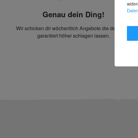
wider
Daten
Genau dein Ding!
Wir schicken dir wöchentlich Angebote die dein Herz
garantiert höher schlagen lassen.