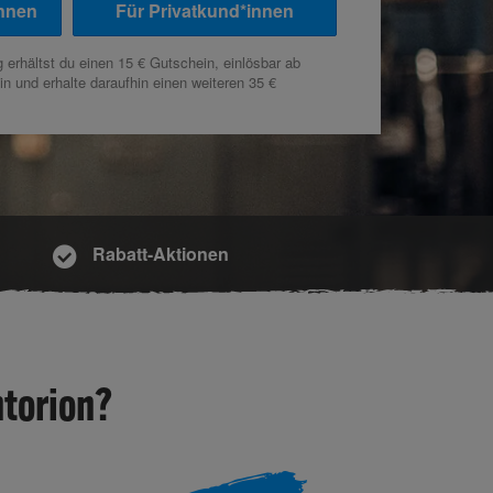
nnen
Für Privatkund*innen
erhältst du einen 15 € Gutschein, einlösbar ab
 und erhalte da­r­auf­hin einen weiteren 35 €
Rabatt-Aktionen
torion?