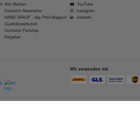
ft
Alle Marken
YouTube
Contorion Newsletter
Instagram
HAND DRAUF - das Print-Magazin
Linkedin
Qualitätswerkstatt
Contorion Fanshop
Ratgeber
Wir versenden mit