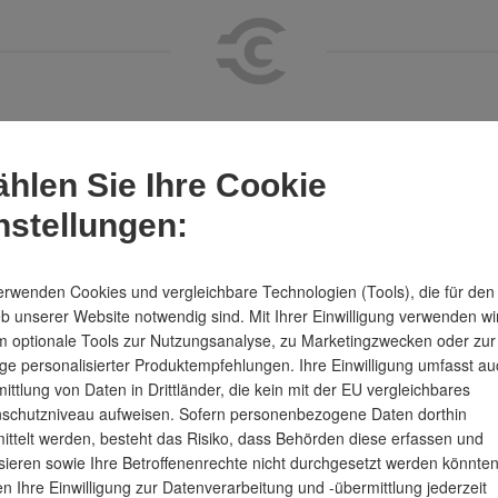
hlen Sie Ihre Cookie
tet dich jede Woche in unserem N
nstellungen:
erwenden Cookies und vergleichbare Technologien (Tools), die für den
eb unserer Website notwendig sind. Mit Ihrer Einwilligung verwenden wi
 optionale Tools zur Nutzungsanalyse, zu Marketingzwecken oder zur
ge personalisierter Produktempfehlungen. Ihre Einwilligung umfasst au
ittlung von Daten in Drittländer, die kein mit der EU vergleichbares
schutzniveau aufweisen. Sofern personenbezogene Daten dorthin
ittelt werden, besteht das Risiko, dass Behörden diese erfassen und
sieren sowie Ihre Betroffenenrechte nicht durchgesetzt werden könnten
n Ihre Einwilligung zur Datenverarbeitung und -übermittlung jederzeit