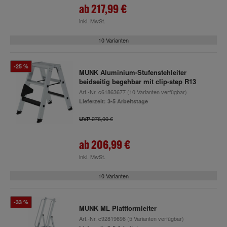
ab
217,99 €
inkl. MwSt.
10 Varianten
-25 %
MUNK Aluminium-Stufenstehleiter
beidseitig begehbar mit clip-step R13
Art.-Nr.
c61863677
(10 Varianten verfügbar)
Lieferzeit: 3-5 Arbeitstage
276,00 €
UVP
ab
206,99 €
inkl. MwSt.
10 Varianten
-33 %
MUNK ML Plattformleiter
Art.-Nr.
c92819698
(5 Varianten verfügbar)