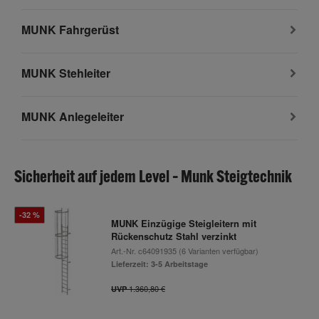
MUNK Fahrgerüst
MUNK Stehleiter
MUNK Anlegeleiter
Sicherheit auf jedem Level – Munk Steigtechnik
-32 %
MUNK Einzügige Steigleitern mit
Rückenschutz Stahl verzinkt
Art.-Nr.
c64091935
(6 Varianten verfügbar)
Lieferzeit: 3-5 Arbeitstage
1.360,80 €
UVP