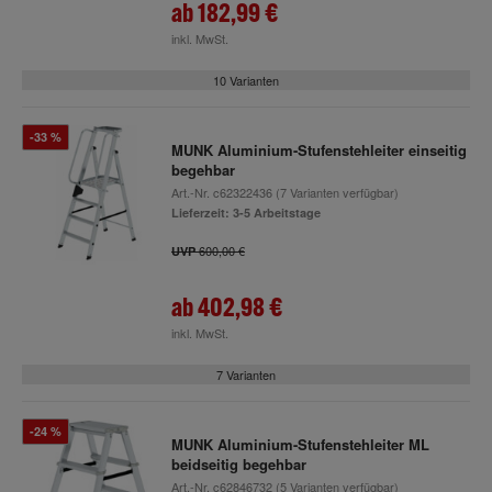
ab
182,99 €
inkl. MwSt.
10 Varianten
-33 %
MUNK Aluminium-Stufenstehleiter einseitig
begehbar
Art.-Nr.
c62322436
(7 Varianten verfügbar)
Lieferzeit: 3-5 Arbeitstage
600,00 €
UVP
ab
402,98 €
inkl. MwSt.
7 Varianten
-24 %
MUNK Aluminium-Stufenstehleiter ML
beidseitig begehbar
Art.-Nr.
c62846732
(5 Varianten verfügbar)