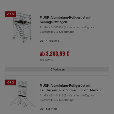
-32 %
MUNK Aluminium-Rollgerüst mit
Schrägaufstiegen
Art.-Nr.
c61535992
(15 Varianten verfügbar)
Lieferzeit: 3-5 Arbeitstage
4.766,40 €
UVP
ab
3.263,99 €
inkl. MwSt.
15 Varianten
-34 %
MUNK Aluminium-Rollgerüst mit
Fahrbalken, Plattformen im 2m Abstand
Art.-Nr.
c61404918
(21 Varianten verfügbar)
Lieferzeit: 3-5 Arbeitstage
5.882,40 €
UVP