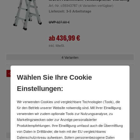
Art.-Nr.
c59343787
(4 Varianten verfügbar)
Lieferzeit: 3-5 Arbeitstage
627,60 €
UVP
ab
436,99 €
inkl. MwSt.
4 Varianten
-31 %
Wählen Sie Ihre Cookie
MUNK Stufen-Teleskopleiter Prime Line
Art.-Nr.
c76515875
(2 Varianten verfügbar)
Einstellungen:
Lieferzeit: 3-5 Arbeitstage
909,60 €
UVP
Wir verwenden Cookies und vergleichbare Technologien (Tools), die
für den Betrieb unserer Website notwendig sind. Mit Ihrer Einwilligung
verwenden wir zudem optionale Tools zur Nutzungsanalyse, zu
ab
631,99 €
Marketingzwecken oder zur Anzeige personalisierter
inkl. MwSt.
Produktempfehlungen. Ihre Einwilligung umfasst auch die Übermittlung
von Daten in Drittländer, die kein mit der EU vergleichbares
2 Varianten
Datenschutzniveau aufweisen. Sofern personenbezogene Daten