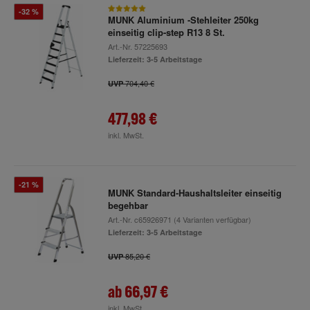
-32 %
MUNK Aluminium -Stehleiter 250kg
einseitig clip-step R13 8 St.
Art.-Nr.
57225693
Lieferzeit: 3-5 Arbeitstage
704,40 €
UVP
477,98 €
inkl. MwSt.
-21 %
MUNK Standard-Haushaltsleiter einseitig
begehbar
Art.-Nr.
c65926971
(4 Varianten verfügbar)
Lieferzeit: 3-5 Arbeitstage
85,20 €
UVP
ab
66,97 €
inkl. MwSt.