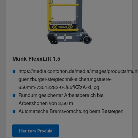
Munk FlexxLift 1.5
https://media.contorion.de/media/images/products/mun
guenzburger-steigtechnik-sicherungstuere-
650mm-73512282-0-J65fKZzA-xl.jpg
Rundum gesicherter Arbeitsbereich bis
Arbeitshöhen von 3,50 m
Automatische Bremsvorrichtung beim Besteigen
Hier zum Produkt