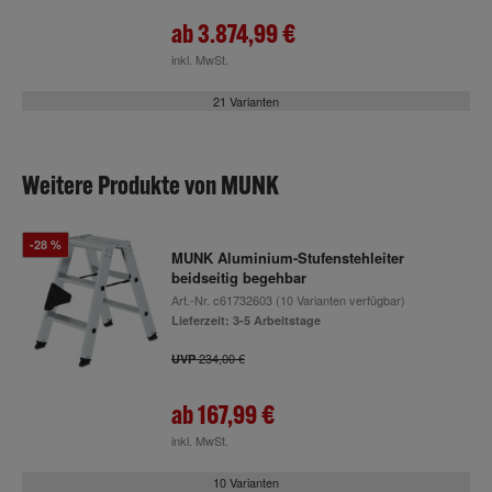
ab
3.874,99 €
inkl. MwSt.
21 Varianten
Weitere Produkte von MUNK
-28 %
MUNK Aluminium-Stufenstehleiter
beidseitig begehbar
Art.-Nr.
c61732603
(10 Varianten verfügbar)
Lieferzeit: 3-5 Arbeitstage
234,00 €
UVP
ab
167,99 €
inkl. MwSt.
10 Varianten