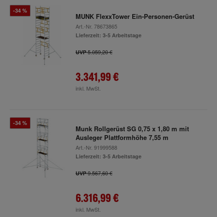
-34 %
MUNK FlexxTower Ein-Personen-Gerüst
Art.-Nr.
78673865
Lieferzeit: 3-5 Arbeitstage
5.059,20 €
UVP
3.341,99 €
inkl. MwSt.
-34 %
Munk Rollgerüst SG 0,75 x 1,80 m mit
Ausleger Plattformhöhe 7,55 m
Art.-Nr.
91999588
Lieferzeit: 3-5 Arbeitstage
9.567,60 €
UVP
6.316,99 €
inkl. MwSt.