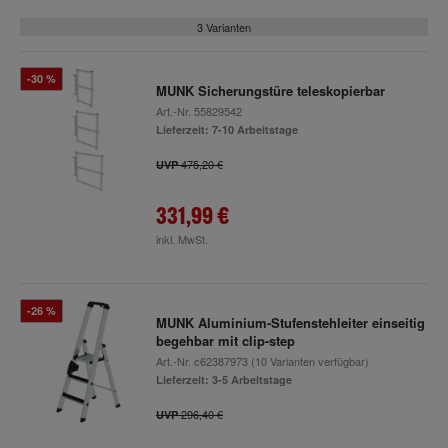
3 Varianten
-30 %
MUNK Sicherungstüre teleskopierbar
Art.-Nr.
55829542
Lieferzeit: 7-10 Arbeitstage
475,20 €
UVP
331,99 €
inkl. MwSt.
-26 %
MUNK Aluminium-Stufenstehleiter einseitig
begehbar mit clip-step
Art.-Nr.
c62387973
(10 Varianten verfügbar)
Lieferzeit: 3-5 Arbeitstage
296,40 €
UVP