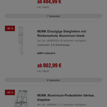
ab
494,99 €
inkl. MwSt.
7 Varianten
-30 %
MUNK Einzügige Steigleitern mit
Rückenschutz Aluminium blank
Art.-Nr.
c63895324
(6 Varianten verfügbar)
Lieferzeit: 3-5 Arbeitstage
1.290,00 €
UVP
ab
902,99 €
inkl. MwSt.
6 Varianten
-26 %
MUNK Aluminium-Podestleiter fahrbar,
klappbar
Art.-Nr.
c60684011
(7 Varianten verfügbar)