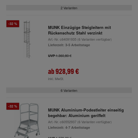
2 Varianten
-32 %
MUNK Einzügige Steigleitern mit
Rückenschutz Stahl verzinkt
Art.-Nr.
c64091935
(6 Varianten verfügbar)
Lieferzeit: 3-5 Arbeitstage
1.360,80 €
UVP
ab
928,99 €
inkl. MwSt.
6 Varianten
-32 %
MUNK Aluminium-Podestleiter einseitig
begehbar: Aluminium geriffelt
Art.-Nr.
c60552937
(6 Varianten verfügbar)
Lieferzeit: 4-7 Arbeitstage