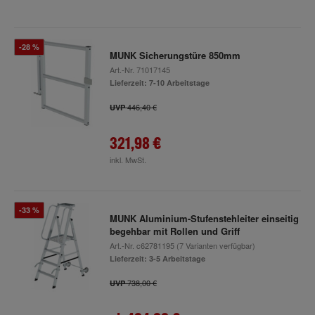
-28 %
MUNK Sicherungstüre 850mm
Art.-Nr.
71017145
Lieferzeit: 7-10 Arbeitstage
446,40 €
UVP
321,98 €
inkl. MwSt.
-33 %
MUNK Aluminium-Stufenstehleiter einseitig
begehbar mit Rollen und Griff
Art.-Nr.
c62781195
(7 Varianten verfügbar)
Lieferzeit: 3-5 Arbeitstage
738,00 €
UVP