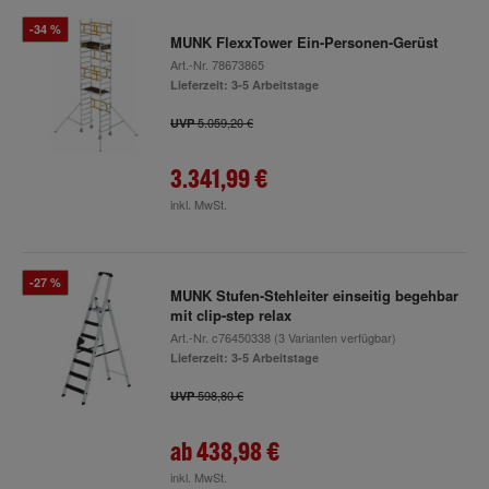
-34 %
MUNK FlexxTower Ein-Personen-Gerüst
Art.-Nr.
78673865
Lieferzeit: 3-5 Arbeitstage
5.059,20 €
UVP
3.341,99 €
inkl. MwSt.
-27 %
MUNK Stufen-Stehleiter einseitig begehbar
mit clip-step relax
Art.-Nr.
c76450338
(3 Varianten verfügbar)
Lieferzeit: 3-5 Arbeitstage
598,80 €
UVP
ab
438,98 €
inkl. MwSt.