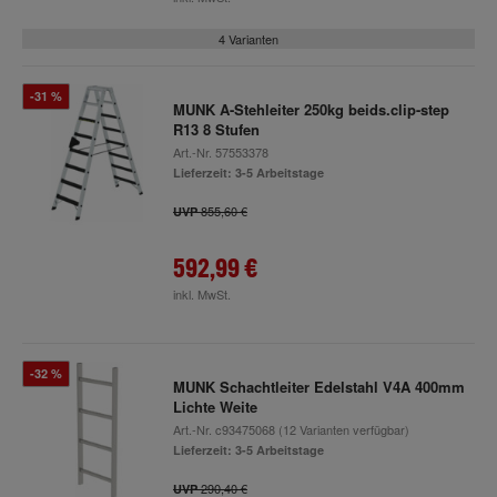
4 Varianten
-31 %
MUNK A-Stehleiter 250kg beids.clip-step
R13 8 Stufen
Art.-Nr.
57553378
Lieferzeit: 3-5 Arbeitstage
855,60 €
UVP
592,99 €
inkl. MwSt.
-32 %
MUNK Schachtleiter Edelstahl V4A 400mm
Lichte Weite
Art.-Nr.
c93475068
(12 Varianten verfügbar)
Lieferzeit: 3-5 Arbeitstage
290,40 €
UVP