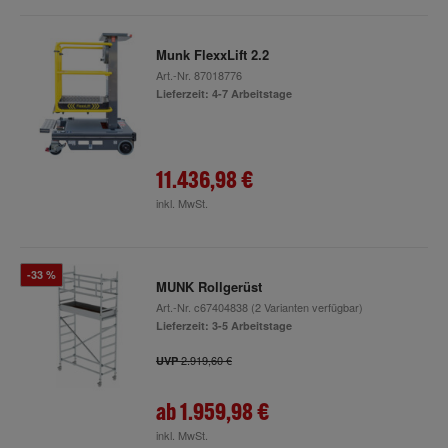
Munk FlexxLift 2.2
Art.-Nr.
87018776
Lieferzeit: 4-7 Arbeitstage
11.436,98 €
inkl. MwSt.
-33 %
MUNK Rollgerüst
Art.-Nr.
c67404838
(2 Varianten verfügbar)
Lieferzeit: 3-5 Arbeitstage
2.919,60 €
UVP
ab
1.959,98 €
inkl. MwSt.