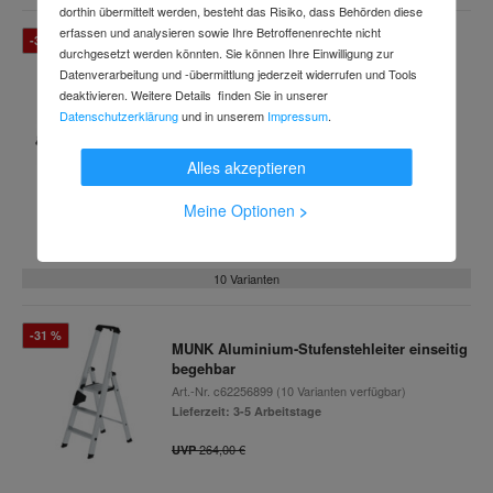
dorthin übermittelt werden, besteht das Risiko, dass Behörden diese
erfassen und analysieren sowie Ihre Betroffenenrechte nicht
-31 %
MUNK Aluminium-Stufenstehleiter
durchgesetzt werden könnten. Sie können Ihre Einwilligung zur
beidseitig begehbar mit clip-step
Datenverarbeitung und -übermittlung jederzeit widerrufen und Tools
deaktivieren. Weitere Details finden Sie in unserer
Art.-Nr.
c61798140
(10 Varianten verfügbar)
Datenschutzerklärung
und in unserem
Impressum
.
Lieferzeit: 3-5 Arbeitstage
266,40 €
UVP
Alles akzeptieren
ab
184,99 €
Meine Optionen
>
inkl. MwSt.
10 Varianten
-31 %
MUNK Aluminium-Stufenstehleiter einseitig
begehbar
Art.-Nr.
c62256899
(10 Varianten verfügbar)
Lieferzeit: 3-5 Arbeitstage
264,00 €
UVP