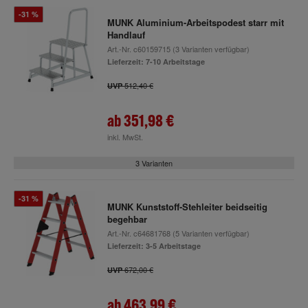
-31 %
MUNK Aluminium-Arbeitspodest starr mit
Handlauf
Art.-Nr.
c60159715
(3 Varianten verfügbar)
Lieferzeit: 7-10 Arbeitstage
512,40 €
UVP
ab
351,98 €
inkl. MwSt.
3 Varianten
-31 %
MUNK Kunststoff-Stehleiter beidseitig
begehbar
Art.-Nr.
c64681768
(5 Varianten verfügbar)
Lieferzeit: 3-5 Arbeitstage
672,00 €
UVP
ab
463,99 €