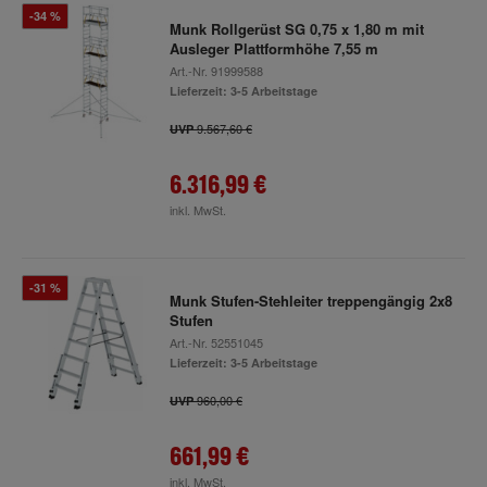
-34 %
Munk Rollgerüst SG 0,75 x 1,80 m mit
Ausleger Plattformhöhe 7,55 m
Art.-Nr.
91999588
Lieferzeit: 3-5 Arbeitstage
9.567,60 €
UVP
6.316,99 €
inkl. MwSt.
-31 %
Munk Stufen-Stehleiter treppengängig 2x8
Stufen
Art.-Nr.
52551045
Lieferzeit: 3-5 Arbeitstage
960,00 €
UVP
661,99 €
inkl. MwSt.