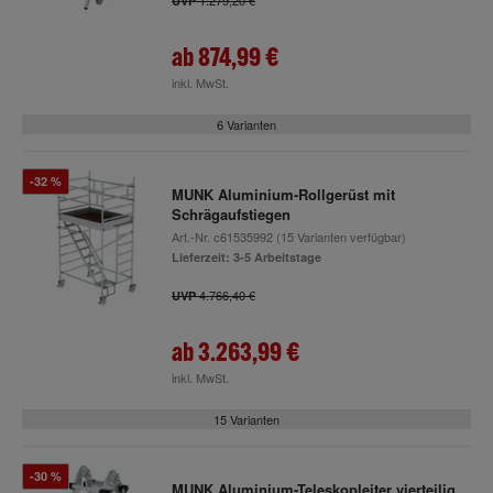
1.279,20 €
UVP
ab
874,99 €
inkl. MwSt.
6 Varianten
-32 %
MUNK Aluminium-Rollgerüst mit
Schrägaufstiegen
Art.-Nr.
c61535992
(15 Varianten verfügbar)
Lieferzeit: 3-5 Arbeitstage
4.766,40 €
UVP
ab
3.263,99 €
inkl. MwSt.
15 Varianten
-30 %
MUNK Aluminium-Teleskopleiter vierteilig