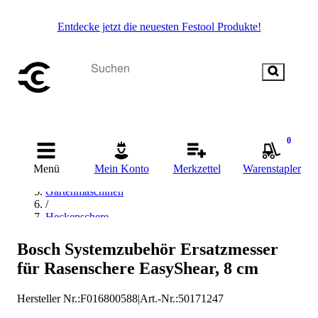
Entdecke jetzt die neuesten Festool Produkte!
Startseite
0
/
Garten- & Landschaftsbau
Menü
Mein Konto
Merkzettel
Warenstapler
/
Gartenmaschinen
/
Heckenschere
/
Heckenscherenmesser
Bosch Systemzubehör Ersatzmesser
/
für Rasenschere EasyShear, 8 cm
Bosch Heckenscherenmesser
Hersteller Nr.:
F016800588
|
Art.-Nr.
:
50171247