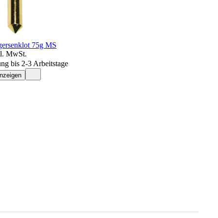
egersenklot 75g MS
kl. MwSt.
ung bis 2-3 Arbeitstage
anzeigen