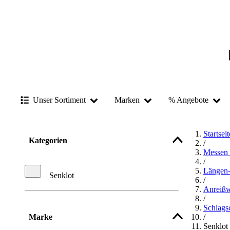
Unser Sortiment
Marken
% Angebote
Startseit
Kategorien
/
Messen 
/
Längen
Senklot
/
Anreiß
/
Schlags
Marke
/
Senklot