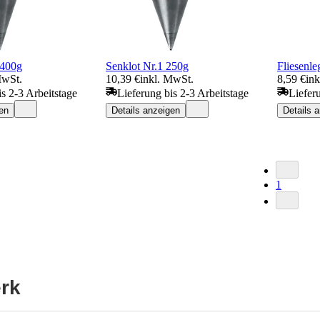
 400g
Senklot Nr.1 250g
Fliesenl
MwSt.
10,39 €
inkl. MwSt.
8,59 €
in
is 2-3 Arbeitstage
Lieferung bis 2-3 Arbeitstage
Liefer
en
Details anzeigen
Details 
1
erk