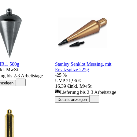
NR.1 500g
Stanley Senklot Messing, mit
nkl. MwSt.
Ersatzspitze 225g
-25 %
ung bis 2-3 Arbeitstage
UVP
21,96 €
anzeigen
16,39 €
inkl. MwSt.
Lieferung bis 2-3 Arbeitstage
Details anzeigen