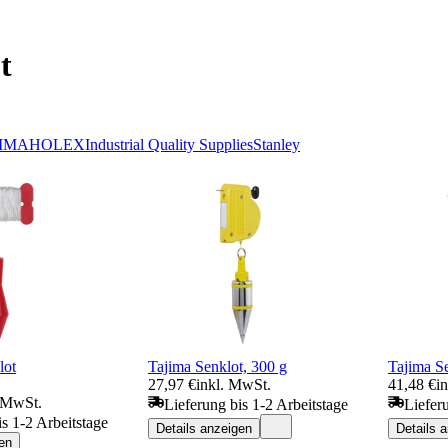
t
IMA
HOLEX
Industrial Quality Supplies
Stanley
ot
Tajima Senklot, 300 g
Tajima Se
27,97 €
inkl. MwSt.
41,48 €
i
. MwSt.
Lieferung bis 1-2 Arbeitstage
Liefer
is 1-2 Arbeitstage
Details anzeigen
Details 
en