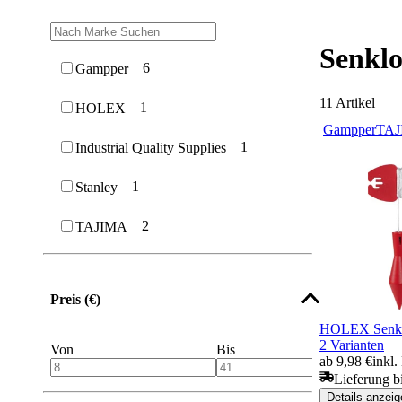
Senklo
6
Gampper
11
Artikel
1
HOLEX
Gampper
TAJ
1
Industrial Quality Supplies
1
Stanley
2
TAJIMA
Preis (€)
HOLEX Senkl
2 Varianten
Von
Bis
ab 9,98 €
inkl
Lieferung b
Details anzeig