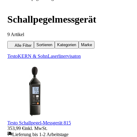
Schallpegelmessgerät
9
Artikel
Sortieren
Kategorien
Marke
Alle Filter
Testo
KERN & Sohn
Laserliner
visaton
Testo Schallpegel-Messgerät 815
353,99 €
inkl. MwSt.
Lieferung bis 1-2 Arbeitstage