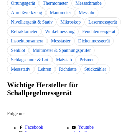
Ortungsgerät
Thermometer
Messschraube
Anreißwerkzeug
Manometer
Messuhr
Nivelliergerät & Stativ
Mikroskop
Lasermessgerät
Refraktometer
Winkelmessung
Feuchtemessgerät
Inspektionsamera
Messtaster
Dickenmessgerät
Senklot
Multimeter & Spannungsprüfer
Schlagschnur & Lot
Maßstab
Prismen
Messstativ
Lehren
Richtlatte
Stückzähler
Wichtige Hersteller für
Schallpegelmessgerät
Folge uns
Facebook
Youtube