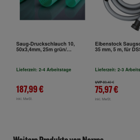
Saug-Druckschlauch 10,
Eibenstock Saugs
50x3,4mm, 25m grün/
35 mm, 5 m, für D
transparent APD
35/DSS 50
Lieferzeit: 2-4 Arbeitstage
Lieferzeit: 2-3 Arbeit
89,40 €
UVP
187,99 €
75,97 €
inkl. MwSt.
inkl. MwSt.