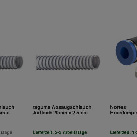
hlauch
teguma Absaugschlauch
Norres
 5mm
Airflex® 20mm x 2,5mm
Hochtempe
AIRDUC® T
itstage
Lieferzeit: 2-3 Arbeitstage
Lieferzeit: 1