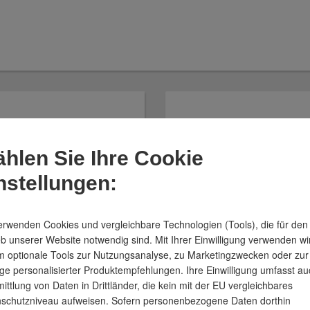
hlen Sie Ihre Cookie
eständiger Schlauch
280°C) CP HiTex 467
nstellungen:
ING
erwenden Cookies und vergleichbare Technologien (Tools), die für den
ibler Schlauch für Gase
eb unserer Website notwendig sind. Mit Ihrer Einwilligung verwenden wi
für Stäube, Pulver,
 optionale Tools zur Nutzungsanalyse, zu Marketingzwecken oder zur
rn
ge personalisierter Produktempfehlungen. Ihre Einwilligung umfasst au
ittlung von Daten in Drittländer, die kein mit der EU vergleichbares
schutzniveau aufweisen. Sofern personenbezogene Daten dorthin
 zum Produkt