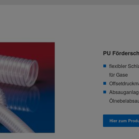
PU Fördersch
flexibler Sch
für Gase
Offsetdruckm
Absauganlage
Ölnebelabsa
Hier zum Prod