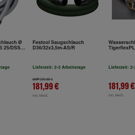
chlauch Ø
Festool Saugschlauch
Wassersch
SS 25/DSS
D36/32x3,5m-AS/R
TigerflexP
20m mit 2 
stage
Lieferzeit: 2-3 Arbeitstage
Lieferzeit: 2
239,85 €
UVP
181,99 €
181,99 €
inkl. MwSt.
inkl. MwSt.