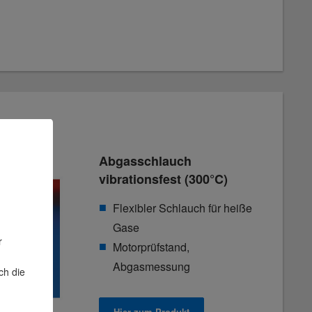
Abgasschlauch
vibrationsfest (300°C)
Flexibler Schlauch für heiße
Gase
r
Motorprüfstand,
Abgasmessung
ch die
Hier zum Produkt