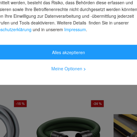
ittelt werden, besteht das Risiko, dass Behörden diese erfassen und
sieren sowie Ihre Betroffenenrechte nicht durchgesetzt werden könnten
n Ihre Einwilligung zur Datenverarbeitung und -übermittlung jederzeit
rufen und Tools deaktivieren. Weitere Details finden Sie in unserer
schutzerklärung
und in unserem
Impressum
.
Alles akzeptieren
Meine Optionen
>
Förderschläuche von Norres
-15 %
-24 %