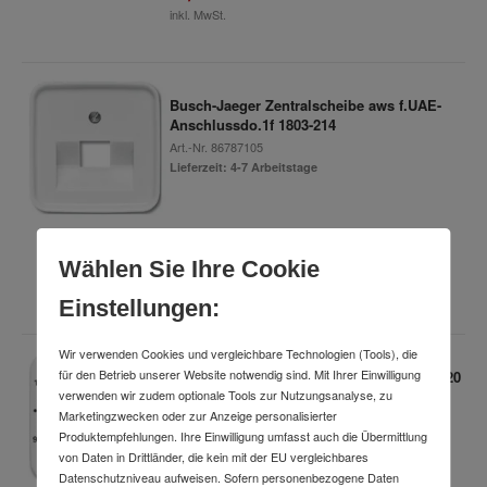
inkl. MwSt.
Busch-Jaeger Zentralscheibe aws f.UAE-
Anschlussdo.1f 1803-214
Art.-Nr.
86787105
Lieferzeit: 4-7 Arbeitstage
6,98 €
Wählen Sie Ihre Cookie
inkl. MwSt.
Einstellungen:
Wir verwenden Cookies und vergleichbare Technologien (Tools), die
für den Betrieb unserer Website notwendig sind. Mit Ihrer Einwilligung
Busch-Jaeger Abdeckung Zeitschaltuhr 120
verwenden wir zudem optionale Tools zur Nutzungsanalyse, zu
Min,alpinweiß 1771-214-103
Marketingzwecken oder zur Anzeige personalisierter
Art.-Nr.
80692164
Produktempfehlungen. Ihre Einwilligung umfasst auch die Übermittlung
Lieferzeit: 4-7 Arbeitstage
von Daten in Drittländer, die kein mit der EU vergleichbares
Datenschutzniveau aufweisen. Sofern personenbezogene Daten