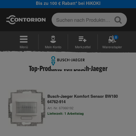
Bis zu 100 € Rabatt* bei HiKOKI
0
Menü
Mein Konto
Merkzettel
Warenstapler
Top-Produkte von Busch-Jaeger
Busch-Jaeger Komfort Sensor BW180
64762-914
Art.-Nr.
67066192
Lieferzeit: 1 Arbeitstag