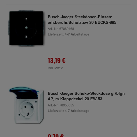
Busch-Jaeger Steckdosen-Einsatz
erh.berühr.Schutz,sw 20 EUCKS-885
Art.-Nr.
67060468
Lieferzeit: 4-7 Arbeitstage
13,19 €
inkl. MwSt.
Busch-Jaeger Schuko-Steckdose gr/blgn
AP, m.Klappdeckel 20 EW-53
Art.-Nr.
76956555
Lieferzeit: 4-7 Arbeitstage
9,79 €