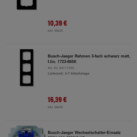
10,39 €
inkl. MwSt.
Busch-Jaeger Rahmen 3-fach schwarz matt,
f.lin. 1723-885K
Art.-Nr.
64111303
Lieferzeit: 4-7 Arbeitstage
16,39 €
inkl. MwSt.
Busch-Jaeger Wechselschalter-Einsatz