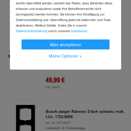
dorthin übermittelt werden, besteht das Risiko, dass Behörden diese
erfassen und analysieren sowie Ihre Betroffenenrechte nicht
8,18 €
durchgesetzt werden könnten. Sie können Ihre Einwilligung zur
inkl. MwSt.
Datenverarbeitung und -übermittlung jederzeit widerrufen und Tools
deaktivieren. Weitere Details finden Sie in unserer
Datenschutzerklärung
und in unserem
Impressum
.
Busch-Jaeger Stecker 74 WD
Alles akzeptieren
Art.-Nr.
60905714
Lieferzeit: 1 Arbeitstag
Meine Optionen
>
49,99 €
inkl. MwSt.
Busch-Jaeger Rahmen 2-fach schwarz matt,
f.lin. 1722-885K
Art.-Nr.
63718081
Lieferzeit: 4-7 Arbeitstage