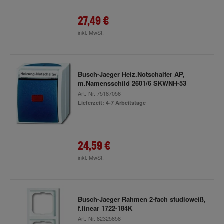
27,49 €
inkl. MwSt.
Busch-Jaeger Heiz.Notschalter AP,
m.Namensschild 2601/6 SKWNH-53
Art.-Nr.
75187056
Lieferzeit: 4-7 Arbeitstage
24,59 €
inkl. MwSt.
Busch-Jaeger Rahmen 2-fach studioweiß,
f.linear 1722-184K
Art.-Nr.
82325858