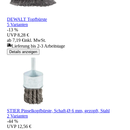
DEWALT Topfbürste
5 Varianten
-13 %
UVP
8,28 €
ab 7,19 €
inkl. MwSt.
Lieferung bis 2-3 Arbeitstage
Details anzeigen
STIER Pinselkopfbürste, Schaft-Ø 6 mm, gezopft, Stahl
2 Varianten
-44 %
UVP
12,56 €