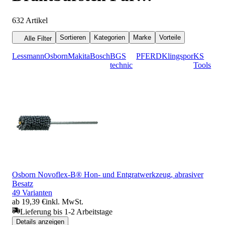
Bohrmaschinen
632
Artikel
Sortieren
Kategorien
Marke
Vorteile
Alle Filter
Lessmann
Osborn
Makita
Bosch
BGS
PFERD
Klingspor
KS
technic
Tools
Osborn Novoflex-B® Hon- und Entgratwerkzeug, abrasiver
Besatz
49 Varianten
ab 19,39 €
inkl. MwSt.
Lieferung bis 1-2 Arbeitstage
Details anzeigen