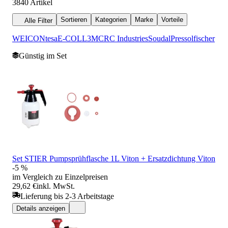
3840
Artikel
Sortieren
Kategorien
Marke
Vorteile
Alle Filter
WEICON
tesa
E-COLL
3M
CRC Industries
Soudal
Pressol
fischer
Günstig im Set
Set STIER Pumpsprühflasche 1L Viton + Ersatzdichtung Viton
-5 %
im Vergleich zu Einzelpreisen
29,62 €
inkl. MwSt.
Lieferung bis 2-3 Arbeitstage
Details anzeigen