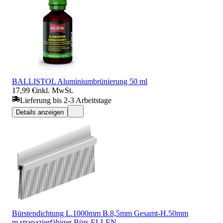
BALLISTOL Aluminiumbrünierung 50 ml
17,99 €
inkl. MwSt.
Lieferung bis 2-3 Arbeitstage
Details anzeigen
Bürstendichtung L.1000mm B.8,5mm Gesamt-H.50mm
m.strapazierfähiger Bürs.ELLEN