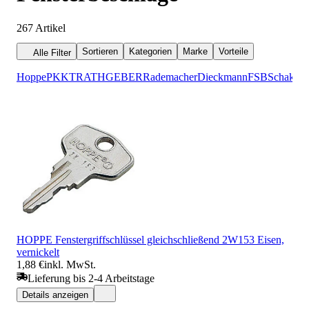
267
Artikel
Sortieren
Kategorien
Marke
Vorteile
Alle Filter
Hoppe
PKKT
RATHGEBER
Rademacher
Dieckmann
FSB
Schake
B
Ja
HOPPE Fenstergriffschlüssel gleichschließend 2W153 Eisen,
vernickelt
1,88 €
inkl. MwSt.
Lieferung bis 2-4 Arbeitstage
Details anzeigen