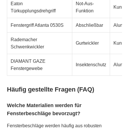
Eaton
Not-Aus-
Kunstst
Türkupplungsdrehgriff
Funktion
Fenstergriff Atlanta 0530S
Abschließbar
Alumin
Rademacher
Gurtwickler
Kunstst
Schwenkwickler
DIAMANT GAZE
Insektenschutz
Alumin
Fenstergewebe
Häufig gestellte Fragen (FAQ)
Welche Materialien werden für
Fensterbeschläge bevorzugt?
Fensterbeschläge werden häufig aus robusten