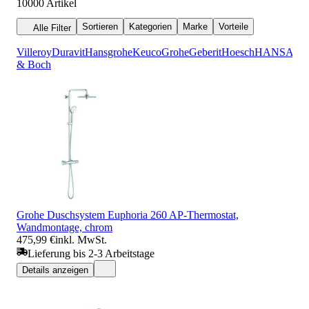
10000
Artikel
Sortieren
Kategorien
Marke
Vorteile
Alle Filter
Villeroy
Duravit
Hansgrohe
Keuco
Grohe
Geberit
Hoesch
HANSA
& Boch
Grohe Duschsystem Euphoria 260 AP-Thermostat,
Wandmontage, chrom
475,99 €
inkl. MwSt.
Lieferung bis 2-3 Arbeitstage
Details anzeigen