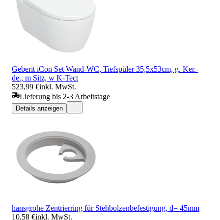
Geberit iCon Set Wand-WC, Tiefspüler 35,5x53cm, g. Ker.-
de., m Sitz, w K-Tect
523,99 €
inkl. MwSt.
Lieferung bis 2-3 Arbeitstage
Details anzeigen
hansgrohe Zentrierring für Stehbolzenbefestigung, d= 45mm
10,58 €
inkl. MwSt.