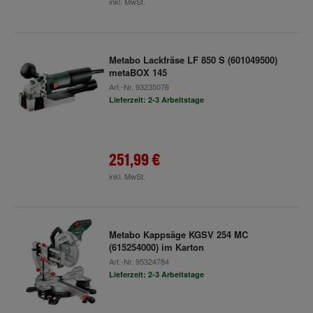
inkl. MwSt.
Metabo Lackfräse LF 850 S (601049500)
metaBOX 145
Art.-Nr.
93235076
Lieferzeit: 2-3 Arbeitstage
251,99 €
inkl. MwSt.
Metabo Kappsäge KGSV 254 MC
(615254000) im Karton
Art.-Nr.
95324784
Lieferzeit: 2-3 Arbeitstage