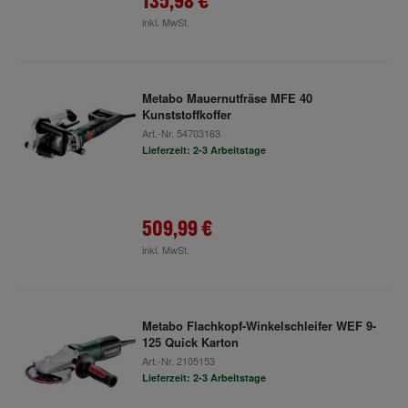
135,98 €
inkl. MwSt.
Metabo Mauernutfräse MFE 40
Kunststoffkoffer
Art.-Nr.
54703163
Lieferzeit: 2-3 Arbeitstage
509,99 €
inkl. MwSt.
Metabo Flachkopf-Winkelschleifer WEF 9-
125 Quick Karton
Art.-Nr.
2105153
Lieferzeit: 2-3 Arbeitstage