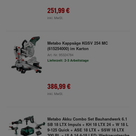
251,99 €
inkl. MwSt.
Metabo Kappsäge KGSV 254 MC
(615254000) im Karton
Art.-Nr.
95324784
Lieferzeit: 2-3 Arbeitstage
386,99 €
inkl. MwSt.
Metabo Akku Combo Set Bauhandwerk 6.1
SB 18 LTX Impuls + KH 18 LTX 24 + W 18 L
9-125 Quick + ASE 18 LTX + SSW 18 LTX
300 BL + ULA 14.4-18 LED; Werkzeugtasche