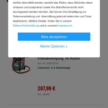
dorthin übermittelt werden, besteht das Risiko, dass Behörden diese
Lieferzeit: 2-3 Arbeitstage
erfassen und analysieren sowie Ihre Betroffenenrechte nicht
durchgesetzt werden könnten. Sie können Ihre Einwilligung zur
Datenverarbeitung und -übermittlung jederzeit widerrufen und Tools
deaktivieren. Weitere Details finden Sie in unserer
216,98 €
Datenschutzerklärung
und in unserem
Impressum
.
inkl. MwSt.
Alles akzeptieren
Meine Optionen
>
Metabo Allessauger ASA 30 M PC
(602087000) mit manueller
Filterabreinigung, im Karton
Art.-Nr.
68879516
Lieferzeit: 2-3 Arbeitstage
287,99 €
inkl. MwSt.