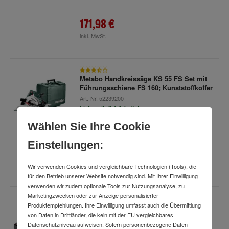
171,98 €
inkl. MwSt.
Metabo Handkreissäge KS 55 FS Set mit
Führungsschiene FS 160; Kunststoffkoffer
Art.-Nr.
52239200
Lieferzeit: 2-4 Arbeitstage
Wählen Sie Ihre Cookie
Einstellungen:
324,98 €
inkl. MwSt.
Wir verwenden Cookies und vergleichbare Technologien (Tools), die
für den Betrieb unserer Website notwendig sind. Mit Ihrer Einwilligung
verwenden wir zudem optionale Tools zur Nutzungsanalyse, zu
Marketingzwecken oder zur Anzeige personalisierter
Produktempfehlungen. Ihre Einwilligung umfasst auch die Übermittlung
METABO Akku-Starter-Set LiHD,
von Daten in Drittländer, die kein mit der EU vergleichbares
Akkukapazität: 5,5Ah
Datenschutzniveau aufweisen. Sofern personenbezogene Daten
Art.-Nr.
97423825