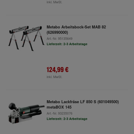
inkl. MwSt.
Metabo Arbeitsbock-Set MAB 82
(626990000)
Art.-Nr.
95135649
Lieferzeit: 2-3 Arbeitstage
124,99 €
inkl. MwSt.
Metabo Lackfräse LF 850 S (601049500)
metaBOX 145
Art.-Nr.
93235076
Lieferzeit: 2-3 Arbeitstage