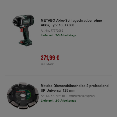
METABO Akku-Schlagschrauber ohne
Akku, Typ: 18LTX800
Art.-Nr.
77772082
Lieferzeit: 2-3 Arbeitstage
271,99 €
inkl. MwSt.
Metabo Diamantfrässcheibe 2 professional
UP Universal 125 mm
Art.-Nr.
c79707419
(2 Varianten verfügbar)
Lieferzeit: 2-3 Arbeitstage