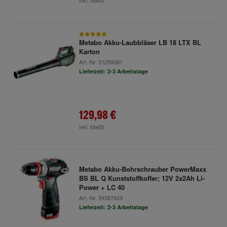
inkl. MwSt.
Metabo Akku-Laubbläser LB 18 LTX BL
Karton
Art.-Nr.
51259081
Lieferzeit: 2-3 Arbeitstage
129,98 €
inkl. MwSt.
Metabo Akku-Bohrschrauber PowerMaxx
BS BL Q Kunststoffkoffer; 12V 2x2Ah Li-
Power + LC 40
Art.-Nr.
54587423
Lieferzeit: 2-3 Arbeitstage