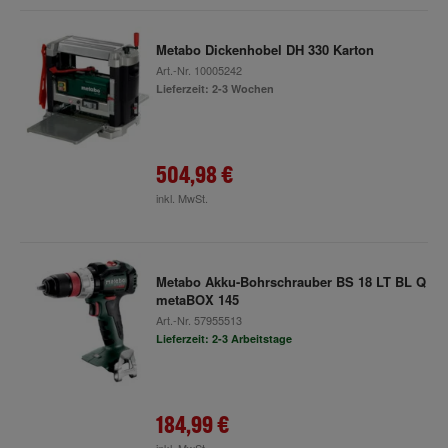
Metabo Dickenhobel DH 330 Karton
Art.-Nr.
10005242
Lieferzeit: 2-3 Wochen
504,98 €
inkl. MwSt.
Metabo Akku-Bohrschrauber BS 18 LT BL Q
metaBOX 145
Art.-Nr.
57955513
Lieferzeit: 2-3 Arbeitstage
184,99 €