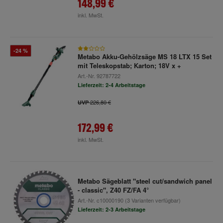
148,99 €
inkl. MwSt.
-24 %
Metabo Akku-Gehölzsäge MS 18 LTX 15 Set
mit Teleskopstab; Karton; 18V x +
Art.-Nr.
92787722
Lieferzeit: 2-4 Arbeitstage
226,80 €
UVP
172,99 €
inkl. MwSt.
Metabo Sägeblatt "steel cut/sandwich panel
- classic", Z40 FZ/FA 4°
Art.-Nr.
c10000190
(3 Varianten verfügbar)
Lieferzeit: 2-3 Arbeitstage