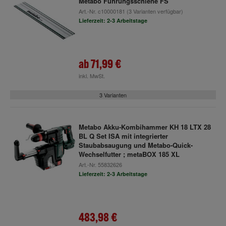
Metabo Führungsschiene FS
Art.-Nr.
c10000181
(3 Varianten verfügbar)
Lieferzeit: 2-3 Arbeitstage
ab
71,99 €
inkl. MwSt.
3 Varianten
Metabo Akku-Kombihammer KH 18 LTX 28
BL Q Set ISA mit integrierter
Staubabsaugung und Metabo-Quick-
Wechselfutter ; metaBOX 185 XL
Art.-Nr.
55832626
Lieferzeit: 2-3 Arbeitstage
483,98 €