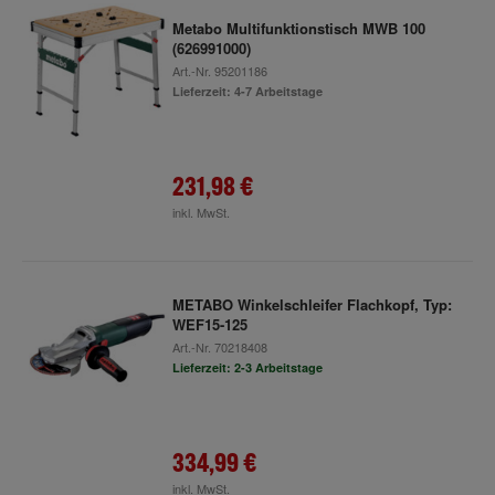
Metabo Multifunktionstisch MWB 100
(626991000)
Art.-Nr.
95201186
Lieferzeit: 4-7 Arbeitstage
231,98 €
inkl. MwSt.
METABO Winkelschleifer Flachkopf, Typ:
WEF15-125
Art.-Nr.
70218408
Lieferzeit: 2-3 Arbeitstage
334,99 €
inkl. MwSt.