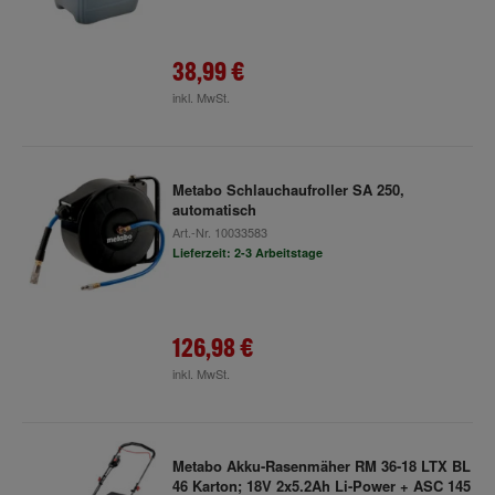
38,99 €
inkl. MwSt.
Metabo Schlauchaufroller SA 250,
automatisch
Art.-Nr.
10033583
Lieferzeit: 2-3 Arbeitstage
126,98 €
inkl. MwSt.
Metabo Akku-Rasenmäher RM 36-18 LTX BL
46 Karton; 18V 2x5.2Ah Li-Power + ASC 145