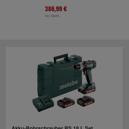
386,99 €
inkl. MwSt.
Akku-Bohrschrauber BS 18 L Set