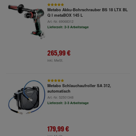
Metabo Akku-Bohrschrauber BS 18 LTX BL
Q I metaBOX 145 L
Art.-Nr.
69068312
Lieferzeit: 2-3 Arbeitstage
265,99 €
inkl. MwSt.
Metabo Schlauchaufroller SA 312,
automatisch
Art.-Nr.
52501348
Lieferzeit: 2-3 Arbeitstage
179,99 €