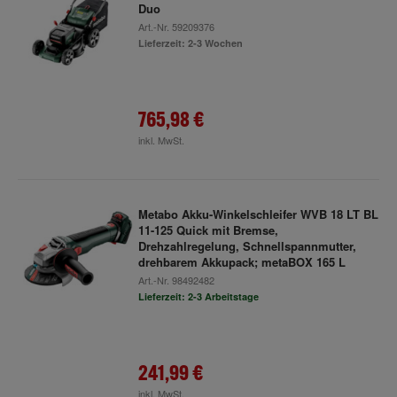
Duo
Art.-Nr.
59209376
Lieferzeit: 2-3 Wochen
765,98 €
inkl. MwSt.
Metabo Akku-Winkelschleifer WVB 18 LT BL
11-125 Quick mit Bremse,
Drehzahlregelung, Schnellspannmutter,
drehbarem Akkupack; metaBOX 165 L
Art.-Nr.
98492482
Lieferzeit: 2-3 Arbeitstage
241,99 €
inkl. MwSt.