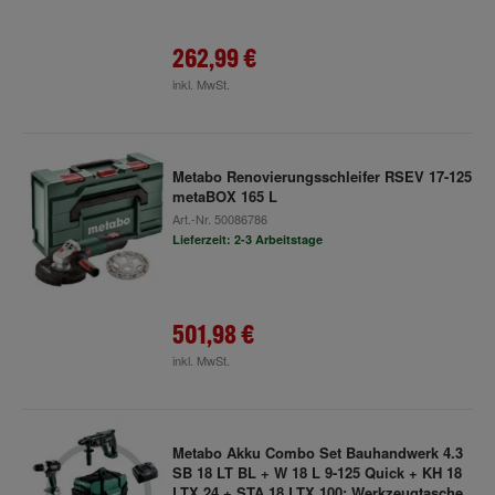
262,99 €
inkl. MwSt.
Metabo Renovierungsschleifer RSEV 17-125
metaBOX 165 L
Art.-Nr.
50086786
Lieferzeit: 2-3 Arbeitstage
501,98 €
inkl. MwSt.
Metabo Akku Combo Set Bauhandwerk 4.3
SB 18 LT BL + W 18 L 9-125 Quick + KH 18
LTX 24 + STA 18 LTX 100; Werkzeugtasche