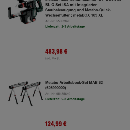
BL Q Set ISA mit integrierter
Staubabsaugung und Metabo-Quick-
Wechselfutter ; metaBOX 185 XL
Art.-Nr.
55832626
Lieferzeit: 2-3 Arbeitstage
483,98 €
inkl. MwSt.
Metabo Arbeitsbock-Set MAB 82
(626990000)
Art.-Nr.
95135649
Lieferzeit: 2-3 Arbeitstage
124,99 €