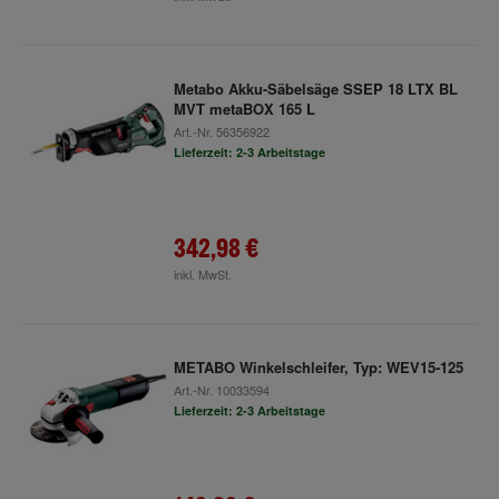
Metabo Akku-Säbelsäge SSEP 18 LTX BL
MVT metaBOX 165 L
Art.-Nr.
56356922
Lieferzeit: 2-3 Arbeitstage
342,98 €
inkl. MwSt.
METABO Winkelschleifer, Typ: WEV15-125
Art.-Nr.
10033594
Lieferzeit: 2-3 Arbeitstage