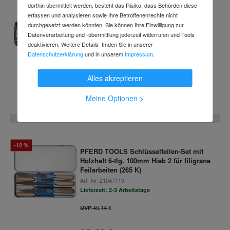
dorthin übermittelt werden, besteht das Risiko, dass Behörden diese
PFERD TOOLS Schleifhülsenträger GK
erfassen und analysieren sowie Ihre Betroffenenrechte nicht
1530/6
durchgesetzt werden könnten. Sie können Ihre Einwilligung zur
Art.-Nr.
c57463236
(3 Varianten verfügbar)
Datenverarbeitung und -übermittlung jederzeit widerrufen und Tools
Lieferzeit: 2-3 Arbeitstage
deaktivieren. Weitere Details finden Sie in unserer
Datenschutzerklärung
und in unserem
Impressum
.
Alles akzeptieren
ab
14,39 €
Meine Optionen
>
inkl. MwSt.
3 Varianten
-12 %
PFERD TOOLS Schlüsselfeilen-Set mit
Holzheft 6-tlg. 100mm Hieb 2 für filigrane
Feilarbeiten (265 K)
Art.-Nr.
21047119
Lieferzeit: 2-3 Arbeitstage
45,14 €
UVP