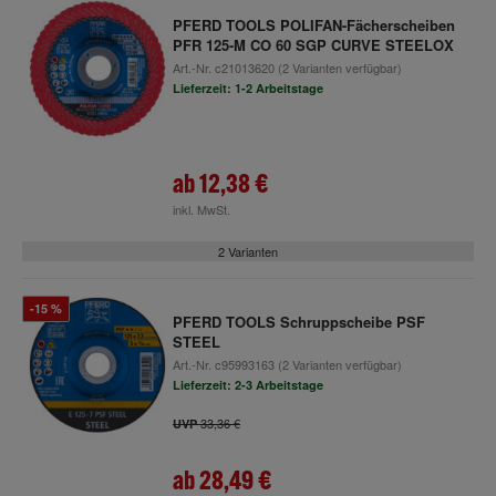
PFERD TOOLS POLIFAN-Fächerscheiben
PFR 125-M CO 60 SGP CURVE STEELOX
Art.-Nr.
c21013620
(2 Varianten verfügbar)
Lieferzeit: 1-2 Arbeitstage
ab
12,38 €
inkl. MwSt.
2 Varianten
-15 %
PFERD TOOLS Schruppscheibe PSF
STEEL
Art.-Nr.
c95993163
(2 Varianten verfügbar)
Lieferzeit: 2-3 Arbeitstage
33,36 €
UVP
ab
28,49 €