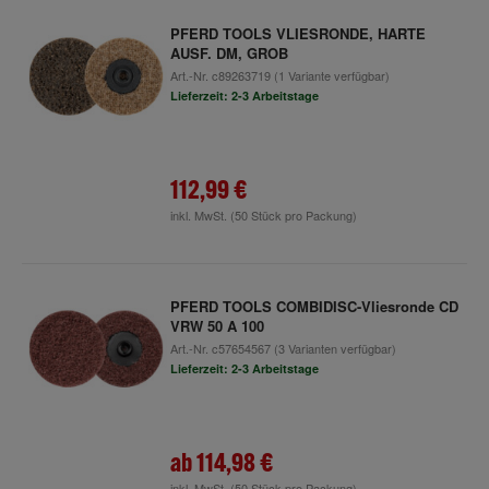
PFERD TOOLS VLIESRONDE, HARTE
AUSF. DM, GROB
Art.-Nr.
c89263719
(1 Variante verfügbar)
Lieferzeit: 2-3 Arbeitstage
112,99 €
inkl. MwSt.
(50 Stück pro Packung)
PFERD TOOLS COMBIDISC-Vliesronde CD
VRW 50 A 100
Art.-Nr.
c57654567
(3 Varianten verfügbar)
Lieferzeit: 2-3 Arbeitstage
ab
114,98 €
inkl. MwSt.
(50 Stück pro Packung)