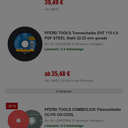
39,49 €
inkl. MwSt.
PFERD TOOLS Trennscheibe EHT 115-1,0
PSF STEEL Stahl 22.23 mm gerade
Art.-Nr.
c61632006
(6 Varianten verfügbar)
Lieferzeit: 2-3 Arbeitstage
ab
35,48 €
inkl. MwSt.
(25 Stück pro Packung)
6 Varianten
-21 %
PFERD TOOLS COMBICLICK Fiberschleifer
CC-FS CO-COOL
Art.-Nr.
c56937842
(5 Varianten verfügbar)
Lieferzeit: 2-3 Arbeitstage