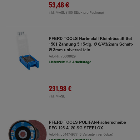
53,48 €
inkl. MwSt.
(100 Stück pro Packung)
PFERD TOOLS Hartmetall Kleinfrässtift Set
1501 Zahnung 5 15-tlg. Ø 6/4/3/2mm Schaft-
Ø 3mm universal fein
Art.-Nr.
75008629
Lieferzeit: 2-3 Arbeitstage
231,98 €
inkl. MwSt.
PFERD TOOLS POLIFAN-Fächerscheibe
PFC 125 A120 SG STEELOX
Art.-Nr.
c54474977
(3 Varianten verfügbar)
Lieferzeit: 2-3 Arbeitstage