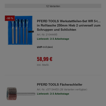
12 Varianten
-50 %
PFERD TOOLS Werkstattfeilen-Set WR 5-tlg.
in Rolltasche 250mm Hieb 2 universell zum
Schruppen und Schlichten
Art.-Nr.
21044495
Lieferzeit: 2-3 Arbeitstage
117,04 €
UVP
58,99 €
inkl. MwSt.
PFERD TOOLS Fächerschleifer
Art.-Nr.
c57134453
(26 Varianten verfügbar)
Lieferzeit: 2-3 Arbeitstage