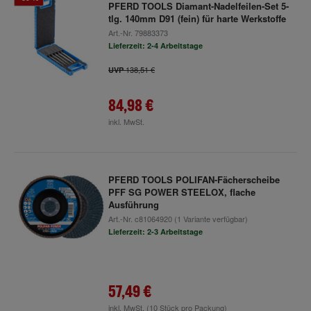
PFERD TOOLS Diamant-Nadelfeilen-Set 5-
tlg. 140mm D91 (fein) für harte Werkstoffe
Art.-Nr.
79883373
Lieferzeit: 2-4 Arbeitstage
138,51 €
UVP
84,98 €
inkl. MwSt.
PFERD TOOLS POLIFAN-Fächerscheibe
PFF SG POWER STEELOX, flache
Ausführung
Art.-Nr.
c81064920
(1 Variante verfügbar)
Lieferzeit: 2-3 Arbeitstage
57,49 €
inkl. MwSt.
(10 Stück pro Packung)