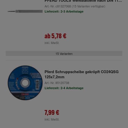
PFERD TOOLS Werkstattfeile nach DIN 1112
Art.-Nr.
c81327068
(15 Varianten verfügbar)
Lieferzeit: 2-3 Arbeitstage
ab
5,78 €
inkl. MwSt.
15 Varianten
Pferd Schruppscheibe gekröpft CO24QSG
125x7,2mm
Art.-Nr.
85120738
Lieferzeit: 2-4 Arbeitstage
7,99 €
inkl. MwSt.