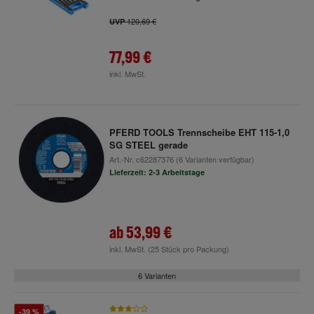
120,69 €
UVP
77,99 €
inkl. MwSt.
PFERD TOOLS Trennscheibe EHT 115-1,0
SG STEEL gerade
Art.-Nr.
c62287376
(6 Varianten verfügbar)
Lieferzeit: 2-3 Arbeitstage
ab
53,99 €
inkl. MwSt.
(25 Stück pro Packung)
6 Varianten
-39 %