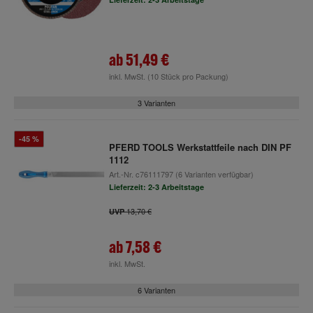
ab
51,49 €
inkl. MwSt.
(10 Stück pro Packung)
3 Varianten
-45 %
PFERD TOOLS Werkstattfeile nach DIN PF
1112
Art.-Nr.
c76111797
(6 Varianten verfügbar)
Lieferzeit: 2-3 Arbeitstage
13,70 €
UVP
ab
7,58 €
inkl. MwSt.
6 Varianten