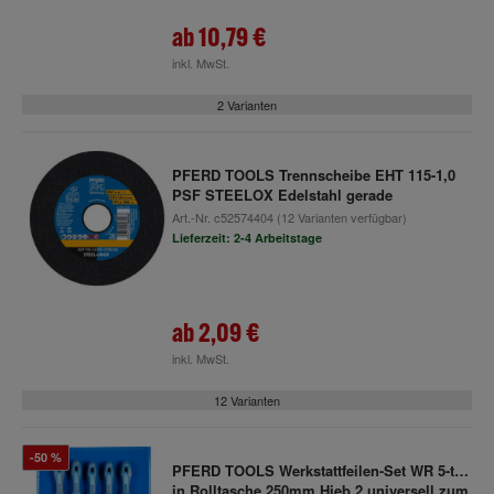
ab
10,79 €
inkl. MwSt.
2 Varianten
PFERD TOOLS Trennscheibe EHT 115-1,0
PSF STEELOX Edelstahl gerade
Art.-Nr.
c52574404
(12 Varianten verfügbar)
Lieferzeit: 2-4 Arbeitstage
ab
2,09 €
inkl. MwSt.
12 Varianten
-50 %
PFERD TOOLS Werkstattfeilen-Set WR 5-tlg.
in Rolltasche 250mm Hieb 2 universell zum