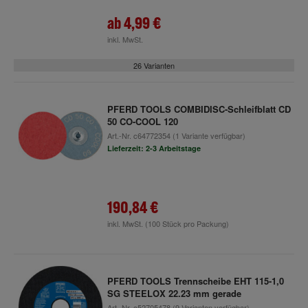
ab
4,99 €
inkl. MwSt.
26 Varianten
PFERD TOOLS COMBIDISC-Schleifblatt CD
50 CO-COOL 120
Art.-Nr.
c64772354
(1 Variante verfügbar)
Lieferzeit: 2-3 Arbeitstage
190,84 €
inkl. MwSt.
(100 Stück pro Packung)
PFERD TOOLS Trennscheibe EHT 115-1,0
SG STEELOX 22.23 mm gerade
Art.-Nr.
c52705478
(9 Varianten verfügbar)