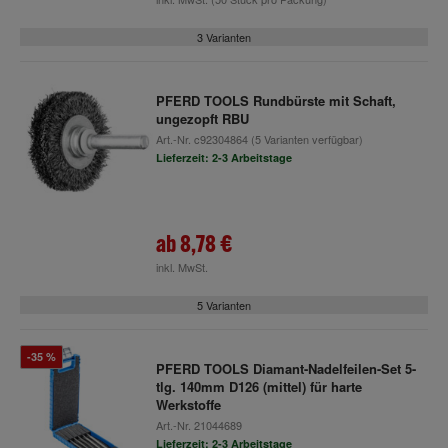
3 Varianten
PFERD TOOLS Rundbürste mit Schaft,
ungezopft RBU
Art.-Nr.
c92304864
(5 Varianten verfügbar)
Lieferzeit: 2-3 Arbeitstage
ab
8,78 €
inkl. MwSt.
5 Varianten
-35 %
PFERD TOOLS Diamant-Nadelfeilen-Set 5-
tlg. 140mm D126 (mittel) für harte
Werkstoffe
Art.-Nr.
21044689
Lieferzeit: 2-3 Arbeitstage