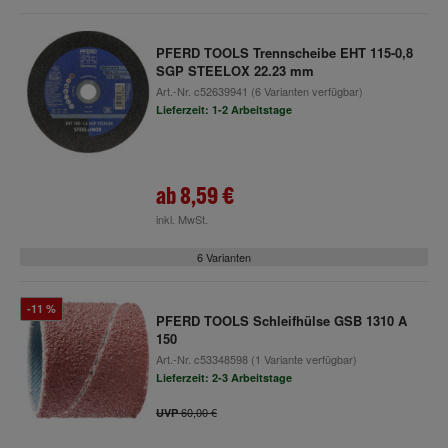
PFERD TOOLS Trennscheibe EHT 115-0,8
SGP STEELOX 22.23 mm
Art.-Nr.
c52639941
(6 Varianten verfügbar)
Lieferzeit: 1-2 Arbeitstage
ab
8,59 €
inkl. MwSt.
6 Varianten
-11 %
PFERD TOOLS Schleifhülse GSB 1310 A
150
Art.-Nr.
c53348598
(1 Variante verfügbar)
Lieferzeit: 2-3 Arbeitstage
60,00 €
UVP