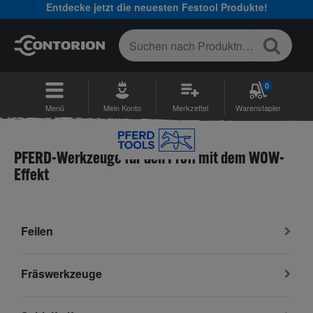
Entdecke jetzt die neuesten Festool Produkte!
0
Menü
Mein Konto
Merkzettel
Warenstapler
PFERD-Werkzeuge für den Profi mit dem WOW-
Effekt
Feilen
Fräswerkzeuge