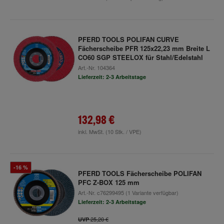
PFERD TOOLS POLIFAN CURVE
Fächerscheibe PFR 125x22,23 mm Breite L
CO60 SGP STEELOX für Stahl/Edelstahl
Art.-Nr.
104364
Lieferzeit: 2-3 Arbeitstage
132,98 €
inkl. MwSt.
(10 Stk. / VPE)
-16 %
PFERD TOOLS Fächerscheibe POLIFAN
PFC Z-BOX 125 mm
Art.-Nr.
c76299495
(1 Variante verfügbar)
Lieferzeit: 2-3 Arbeitstage
25,20 €
UVP