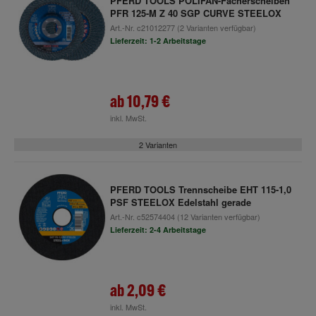
PFERD TOOLS POLIFAN-Fächerscheiben
PFR 125-M Z 40 SGP CURVE STEELOX
Art.-Nr.
c21012277
(2 Varianten verfügbar)
Lieferzeit: 1-2 Arbeitstage
ab
10,79 €
inkl. MwSt.
2 Varianten
PFERD TOOLS Trennscheibe EHT 115-1,0
PSF STEELOX Edelstahl gerade
Art.-Nr.
c52574404
(12 Varianten verfügbar)
Lieferzeit: 2-4 Arbeitstage
ab
2,09 €
inkl. MwSt.