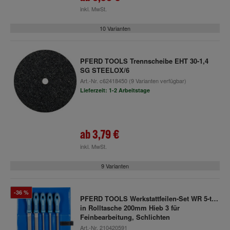
inkl. MwSt.
10 Varianten
PFERD TOOLS Trennscheibe EHT 30-1,4
SG STEELOX/6
Art.-Nr.
c62418450
(9 Varianten verfügbar)
Lieferzeit: 1-2 Arbeitstage
ab
3,79 €
inkl. MwSt.
9 Varianten
-36 %
PFERD TOOLS Werkstattfeilen-Set WR 5-tlg.
in Rolltasche 200mm Hieb 3 für
Feinbearbeitung, Schlichten
Art.-Nr.
210420591