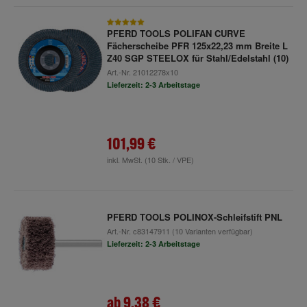
PFERD TOOLS POLIFAN CURVE
Fächerscheibe PFR 125x22,23 mm Breite L
Z40 SGP STEELOX für Stahl/Edelstahl (10)
Art.-Nr.
21012278x10
Lieferzeit: 2-3 Arbeitstage
101,99 €
inkl. MwSt.
(10 Stk. / VPE)
PFERD TOOLS POLINOX-Schleifstift PNL
Art.-Nr.
c83147911
(10 Varianten verfügbar)
Lieferzeit: 2-3 Arbeitstage
ab
9,38 €