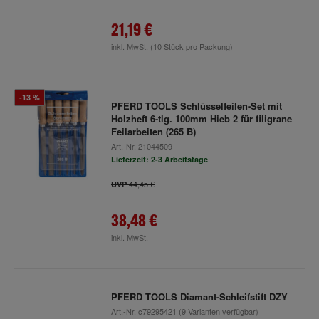
21,19 €
inkl. MwSt.
(10 Stück pro Packung)
-13 %
PFERD TOOLS Schlüsselfeilen-Set mit
Holzheft 6-tlg. 100mm Hieb 2 für filigrane
Feilarbeiten (265 B)
Art.-Nr.
21044509
Lieferzeit: 2-3 Arbeitstage
44,45 €
UVP
38,48 €
inkl. MwSt.
PFERD TOOLS Diamant-Schleifstift DZY
Art.-Nr.
c79295421
(9 Varianten verfügbar)