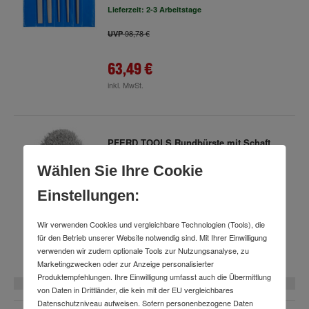
Lieferzeit: 2-3 Arbeitstage
98,78 €
UVP
63,49 €
inkl. MwSt.
PFERD TOOLS Rundbürste mit Schaft,
ungezopft
Wählen Sie Ihre Cookie
Art.-Nr.
c91518420
(4 Varianten verfügbar)
Lieferzeit: 2-3 Arbeitstage
Einstellungen:
Wir verwenden Cookies und vergleichbare Technologien (Tools), die
ab
16,39 €
für den Betrieb unserer Website notwendig sind. Mit Ihrer Einwilligung
verwenden wir zudem optionale Tools zur Nutzungsanalyse, zu
inkl. MwSt.
Marketingzwecken oder zur Anzeige personalisierter
Produktempfehlungen. Ihre Einwilligung umfasst auch die Übermittlung
4 Varianten
von Daten in Drittländer, die kein mit der EU vergleichbares
Datenschutzniveau aufweisen. Sofern personenbezogene Daten