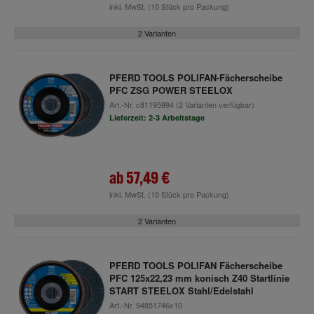
inkl. MwSt.
(10 Stück pro Packung)
2 Varianten
PFERD TOOLS POLIFAN-Fächerscheibe
PFC ZSG POWER STEELOX
Art.-Nr.
c81195994
(2 Varianten verfügbar)
Lieferzeit: 2-3 Arbeitstage
ab
57,49 €
inkl. MwSt.
(10 Stück pro Packung)
2 Varianten
PFERD TOOLS POLIFAN Fächerscheibe
PFC 125x22,23 mm konisch Z40 Startlinie
START STEELOX Stahl/Edelstahl
Art.-Nr.
94851746x10