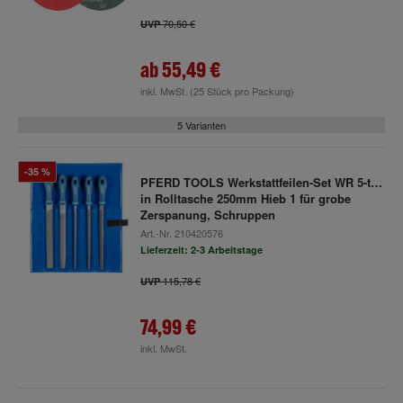
70,50 €
UVP
ab
55,49 €
inkl. MwSt.
(25 Stück pro Packung)
5 Varianten
-35 %
PFERD TOOLS Werkstattfeilen-Set WR 5-tlg.
in Rolltasche 250mm Hieb 1 für grobe
Zerspanung, Schruppen
Art.-Nr.
210420576
Lieferzeit: 2-3 Arbeitstage
115,78 €
UVP
74,99 €
inkl. MwSt.