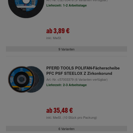
Lieferzeit: 1-2 Arbeitstage
ab
3,89 €
inkl. MwSt.
9 Varianten
PFERD TOOLS POLIFAN-Fächerscheibe
PFC PSF STEELOX Z Zirkonkorund
Art.-Nr.
c57003379
(6 Varianten verfügbar)
Lieferzeit: 2-3 Arbeitstage
ab
35,48 €
inkl. MwSt.
(10 Stück pro Packung)
6 Varianten