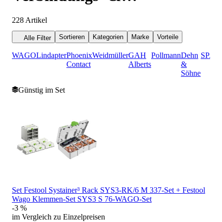
Klemmsysteme
228
Artikel
Sortieren
Kategorien
Marke
Vorteile
Alle Filter
WAGO
Lindapter
Phoenix
Weidmüller
GAH
Pollmann
Dehn
SPAX
Contact
Alberts
&
Söhne
Günstig im Set
Set Festool Systainer³ Rack SYS3-RK/6 M 337-Set + Festool
Wago Klemmen-Set SYS3 S 76-WAGO-Set
-3 %
im Vergleich zu Einzelpreisen