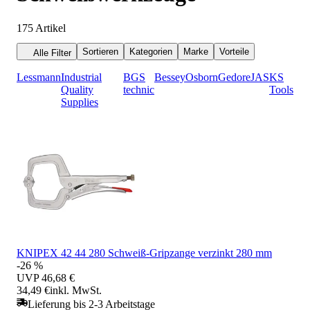
175
Artikel
Sortieren
Kategorien
Marke
Vorteile
Alle Filter
Lessmann
Industrial
BGS
Bessey
Osborn
Gedore
JAS
KS
Quality
technic
Tools
Supplies
KNIPEX 42 44 280 Schweiß-Gripzange verzinkt 280 mm
-26 %
UVP
46,68 €
34,49 €
inkl. MwSt.
Lieferung bis 2-3 Arbeitstage