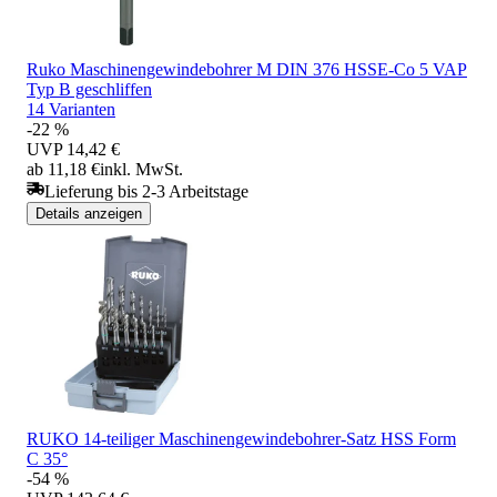
Ruko Maschinengewindebohrer M DIN 376 HSSE-Co 5 VAP
Typ B geschliffen
14 Varianten
-22 %
UVP
14,42 €
ab 11,18 €
inkl. MwSt.
Lieferung bis 2-3 Arbeitstage
Details anzeigen
RUKO 14-teiliger Maschinengewindebohrer-Satz HSS Form
C 35°
-54 %