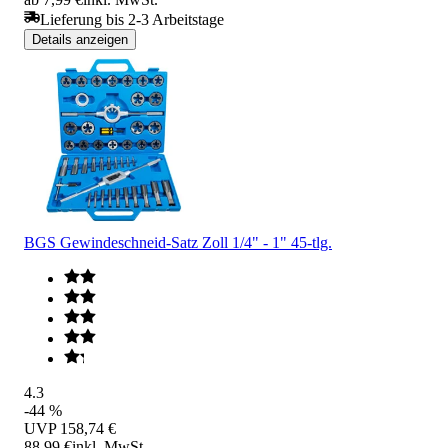
Lieferung bis 2-3 Arbeitstage
Details anzeigen
BGS Gewindeschneid-Satz Zoll 1/4" - 1" 45-tlg.
4.3
-44 %
UVP
158,74 €
88,99 €
inkl. MwSt.