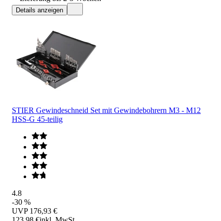
Details anzeigen
STIER Gewindeschneid Set mit Gewindebohrern M3 - M12
HSS-G 45-teilig
4.8
-30 %
UVP
176,93 €
123,98 €
inkl. MwSt.