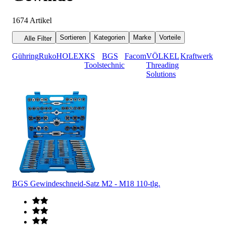
1674
Artikel
Sortieren
Kategorien
Marke
Vorteile
Alle Filter
Gühring
Ruko
HOLEX
KS
BGS
Facom
VÖLKEL
Kraftwerk
Tools
technic
Threading
Solutions
BGS Gewindeschneid-Satz M2 - M18 110-tlg.