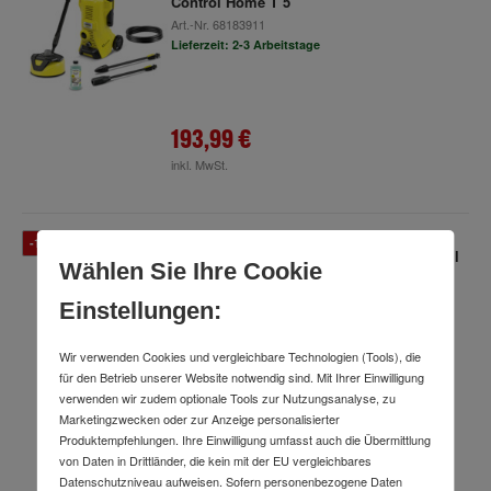
Control Home T 5
Art.-Nr.
68183911
Lieferzeit: 2-3 Arbeitstage
193,99 €
inkl. MwSt.
-12 %
Kärcher Waschsauger Puzzi 10/2 ADV, 10 l
Wählen Sie Ihre Cookie
Frischwasserbehälter, 2 l/min, 2 bar
Sprühdruck
Einstellungen:
Art.-Nr.
67266393
Lieferzeit: 2-3 Arbeitstage
Wir verwenden Cookies und vergleichbare Technologien (Tools), die
1.703,19 €
für den Betrieb unserer Website notwendig sind. Mit Ihrer Einwilligung
UVP
verwenden wir zudem optionale Tools zur Nutzungsanalyse, zu
Marketingzwecken oder zur Anzeige personalisierter
1.505,99 €
Produktempfehlungen. Ihre Einwilligung umfasst auch die Übermittlung
inkl. MwSt.
von Daten in Drittländer, die kein mit der EU vergleichbares
Datenschutzniveau aufweisen. Sofern personenbezogene Daten