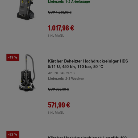
Lieferzeit: 1-2 Arbeitstage
1.218,00 €
UVP
1.017,98 €
inkl. MwSt.
-19 %
Kärcher Beheizter Hochdruckreiniger HDS
5/11 U, 450 l/h, 110 bar, 80 °C
Art.-Nr.
84279718
Lieferzeit: 2-3 Wochen
708,90 €
UVP
571,99 €
inkl. MwSt.
-22 %
Kärcher Hochdruckschlauch Longlife 400,