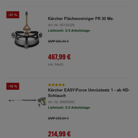
-31 %
Kärcher Flächenreiniger FR 30 Me.
Art.-Nr.
56132326
Lieferzeit: 2-3 Arbeitstage
680,40 €
UVP
467,99 €
inkl. MwSt.
-16 %
Kärcher EASY!Force Umrüstsatz 1 - ab HD-
Schlauch
Art.-Nr.
85655995
Lieferzeit: 2-3 Arbeitstage
255,60 €
UVP
214,99 €