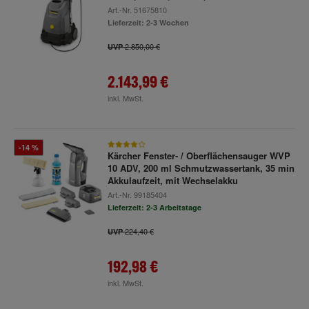
Art.-Nr.
51675810
Lieferzeit: 2-3 Wochen
2.850,00 €
UVP
2.143,99 €
inkl. MwSt.
-14 %
Kärcher Fenster- / Oberflächensauger WVP
10 ADV, 200 ml Schmutzwassertank, 35 min
Akkulaufzeit, mit Wechselakku
Art.-Nr.
99185404
Lieferzeit: 2-3 Arbeitstage
224,40 €
UVP
192,98 €
inkl. MwSt.