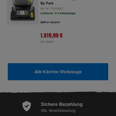
Bp Pack
Art.-Nr.
71919520
Lieferzeit: 2-4 Arbeitstage
2.146,89 €
UVP
1.819,99 €
inkl. MwSt.
Alle Kärcher Werkzeuge
Sichere Bezahlung
SSL Verschlüsselung