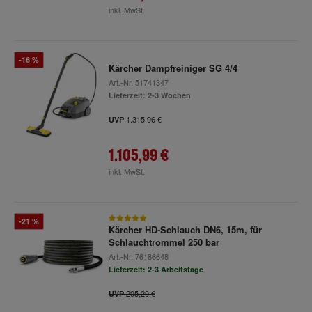
inkl. MwSt.
-16 %
Kärcher Dampfreiniger SG 4/4
Art.-Nr.
51741347
Lieferzeit: 2-3 Wochen
1.315,96 €
UVP
1.105,99 €
inkl. MwSt.
-21 %
Kärcher HD-Schlauch DN6, 15m, für
Schlauchtrommel 250 bar
Art.-Nr.
76186648
Lieferzeit: 2-3 Arbeitstage
205,20 €
UVP