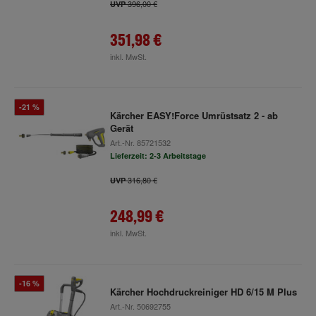
396,00 €
UVP
351,98 €
inkl. MwSt.
-21 %
Kärcher EASY!Force Umrüstsatz 2 - ab
Gerät
Art.-Nr.
85721532
Lieferzeit: 2-3 Arbeitstage
316,80 €
UVP
248,99 €
inkl. MwSt.
-16 %
Kärcher Hochdruckreiniger HD 6/15 M Plus
Art.-Nr.
50692755