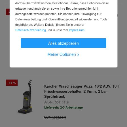
dorthin übermittelt werden, besteht das Risiko, dass Behörden diese
erfassen und analysieren sowie Ihre Betroffenenrechte nicht
-25 %
durchgesetzt werden könnten. Sie können Ihre Einwilligung zur
Kärcher Beheizter Hochdruckreiniger HDS
Datenverarbeitung und -übermittlung jederzeit widerrufen und Tools
5/11 U, 450 l/h, 110 bar, 80 °C
deaktivieren. Weitere Details finden Sie in unserer
Art.-Nr.
51675810
Datenschutzerklärung
und in unserem
Impressum
.
Lieferzeit: 2-3 Wochen
2.850,00 €
UVP
Alles akzeptieren
2.143,99 €
Meine Optionen
>
inkl. MwSt.
-14 %
Kärcher Waschsauger Puzzi 10/2 ADV, 10 l
Frischwasserbehälter, 2 l/min, 2 bar
Sprühdruck
Art.-Nr.
55411419
Lieferzeit: 2-3 Arbeitstage
1.998,00 €
UVP