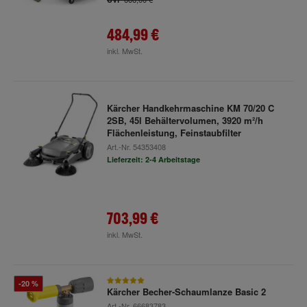
484,99 €
inkl. MwSt.
Kärcher Handkehrmaschine KM 70/20 C
2SB, 45l Behältervolumen, 3920 m²/h
Flächenleistung, Feinstaubfilter
Art.-Nr.
54353408
Lieferzeit: 2-4 Arbeitstage
703,99 €
inkl. MwSt.
-20 %
Kärcher Becher-Schaumlanze Basic 2
Art.-Nr.
66683783