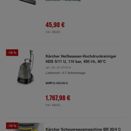
45,98 €
inkl. MwSt.
-16 %
Kärcher Heißwasser-Hochdruckreiniger
HDS 5/11 U, 110 bar, 450 l/h, 80°C
Art.-Nr.
51151514
Lieferzeit: 4-7 Arbeitstage
2.100,00 €
UVP
1.767,98 €
inkl. MwSt.
-15 %
Kärcher Scheuersaugmaschine BR 30/4 C