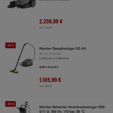
2.256,98 €
inkl. MwSt.
-16 %
Kärcher Dampfreiniger SG 4/4
Art.-Nr.
51741347
Lieferzeit: 2-3 Wochen
1.315,96 €
UVP
1.105,99 €
inkl. MwSt.
-25 %
Kärcher Beheizter Hochdruckreiniger HDS
5/11 U, 450 l/h, 110 bar, 80 °C