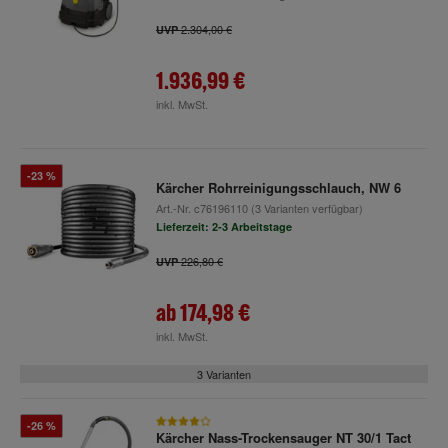
2.304,00 €
UVP
1.936,99 €
inkl. MwSt.
-23 %
Kärcher Rohrreinigungsschlauch, NW 6
Art.-Nr.
c76196110
(3 Varianten verfügbar)
Lieferzeit: 2-3 Arbeitstage
226,80 €
UVP
ab
174,98 €
inkl. MwSt.
3 Varianten
-26 %
Kärcher Nass-Trockensauger NT 30/1 Tact