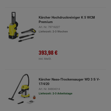
Kärcher Hochdruckreiniger K 5 WCM
Premium
Art.-Nr.
79716227
Lieferzeit: 2-3 Wochen
393,98 €
inkl. MwSt.
Kärcher Nass-/Trockensauger WD 3 S V-
17/4/20
Art.-Nr.
84804014
Lieferzeit: 2-3 Arbeitstage