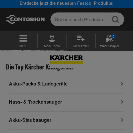
Entdecke jetzt die neuesten Festool Produkte!
0
Menü
Mein Konto
Merkzettel
Warenstapler
Die Top Kärcher Kategorien
Akku-Packs & Ladegeräte
Nass- & Trockensauger
Akku-Staubsauger