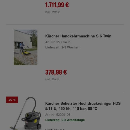
1.711,99 €
inkl. MwSt.
Kärcher Handkehrmaschine S 6 Twin
Art.-Nr.
55965495
Lieferzeit: 2-3 Wochen
378,98 €
inkl. MwSt.
-27 %
Kärcher Beheizter Hochdruckreiniger HDS
5/11 U, 450 l/h, 110 bar, 80 °C
Art.-Nr.
52200106
Lieferzeit: 2-3 Arbeitstage
666,00 €
UVP