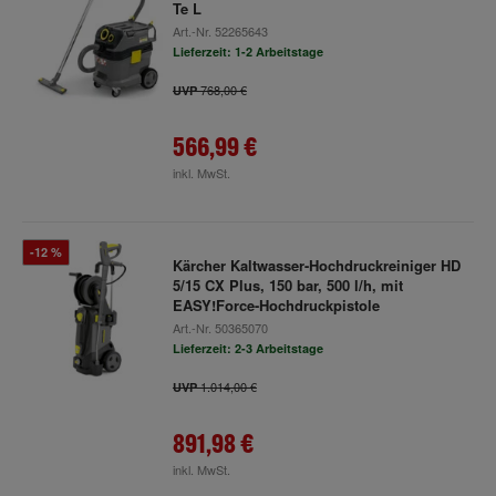
Te L
Art.-Nr.
52265643
Lieferzeit: 1-2 Arbeitstage
768,00 €
UVP
566,99 €
inkl. MwSt.
-12 %
Kärcher Kaltwasser-Hochdruckreiniger HD
5/15 CX Plus, 150 bar, 500 l/h, mit
EASY!Force-Hochdruckpistole
Art.-Nr.
50365070
Lieferzeit: 2-3 Arbeitstage
1.014,00 €
UVP
891,98 €
inkl. MwSt.