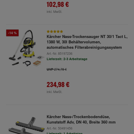
102,98 €
inkl. MwSt.
-14 %
Kärcher Nass-Trockensauger NT 30/1 Tact L,
1380 W, 30l Behältervolumen,
automatisches Filterabreinigungssystem
Art.-Nr.
85197236
Lieferzeit: 2-3 Arbeitstage
274,78 €
UVP
234,98 €
inkl. MwSt.
Kärcher Nass-/Trockenbodendüse,
Kunststoff Adv, DN 40, Breite 360 mm
Art.-Nr.
50491456
Lieferzeit: 1 Arbeitstag