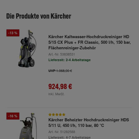
Die Produkte von Kärcher
-13 %
Kärcher Kaltwasser-Hochdruckreiniger HD
5/15 CX Plus + FR Classic, 500 l/h, 150 bar,
Flächenreiniger-Zubehör
Art.-Nr.
53838531
Lieferzeit: 2-4 Arbeitstage
1.068,00 €
UVP
924,98 €
inkl. MwSt.
-16 %
Kärcher Beheizter Hochdruckreiniger HDS
5/11 U, 450 l/h, 110 bar, 80 °C
Art.-Nr.
51282588
Lieferzeit: 4-7 Arbeitstage