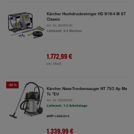
Kärcher Hochdruckreiniger HD 9/18-4 M ST
Classic
Art.-Nr.
80085140
Lieferzeit: 2-3 Wochen
1.772,99 €
inkl. MwSt.
-20 %
Kärcher Nass-Trockensauger NT 75/2 Ap Me
Tc *EU
Art.-Nr.
55280345
Lieferzeit: 1-2 Arbeitstage
1.668,00 €
UVP
1.339,99 €