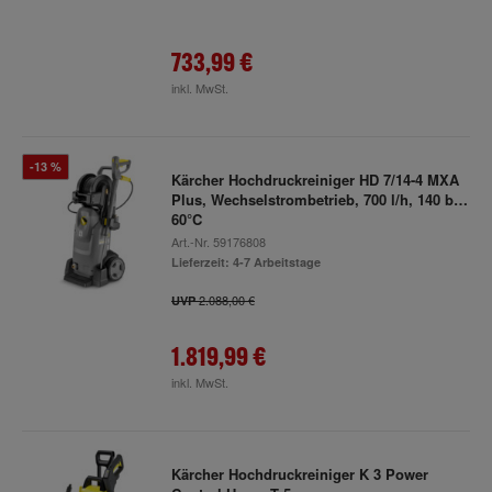
733,99 €
inkl. MwSt.
-13 %
Kärcher Hochdruckreiniger HD 7/14-4 MXA
Plus, Wechselstrombetrieb, 700 l/h, 140 bar,
60°C
Art.-Nr.
59176808
Lieferzeit: 4-7 Arbeitstage
2.088,00 €
UVP
1.819,99 €
inkl. MwSt.
Kärcher Hochdruckreiniger K 3 Power