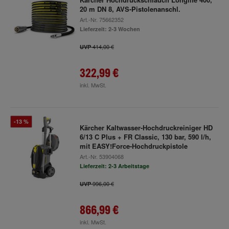
20 m DN 8, AVS-Pistolenanschl.
Art.-Nr.
75662352
Lieferzeit: 2-3 Wochen
414,00 €
UVP
322,99 €
inkl. MwSt.
-13 %
Kärcher Kaltwasser-Hochdruckreiniger HD
6/13 C Plus + FR Classic, 130 bar, 590 l/h,
mit EASY!Force-Hochdruckpistole
Art.-Nr.
53904068
Lieferzeit: 2-3 Arbeitstage
996,00 €
UVP
866,99 €
inkl. MwSt.