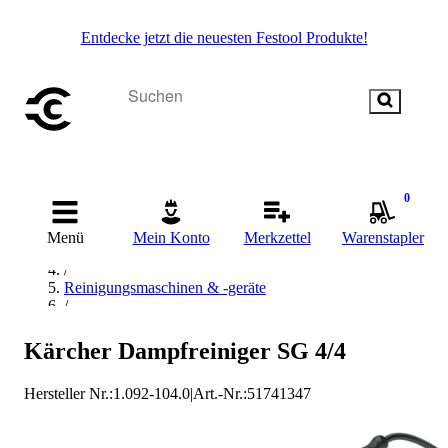
Entdecke jetzt die neuesten Festool Produkte!
0
Startseite
/
Menü
Mein Konto
Merkzettel
Warenstapler
Reinigen
/
Reinigungsmaschinen & -geräte
/
Dampfreiniger
/
Kärcher Dampfreiniger SG 4/4
Kärcher Dampfreiniger
Hersteller Nr.:
1.092-104.0
|
Art.-Nr.
:
51741347